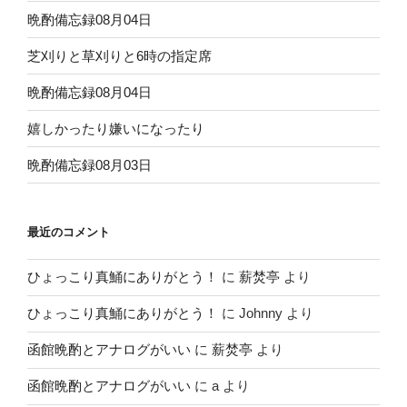
晩酌備忘録08月04日
芝刈りと草刈りと6時の指定席
晩酌備忘録08月04日
嬉しかったり嫌いになったり
晩酌備忘録08月03日
最近のコメント
ひょっこり真鯒にありがとう！
に
薪焚亭
より
ひょっこり真鯒にありがとう！
に
Johnny
より
函館晩酌とアナログがいい
に
薪焚亭
より
函館晩酌とアナログがいい
に
a
より