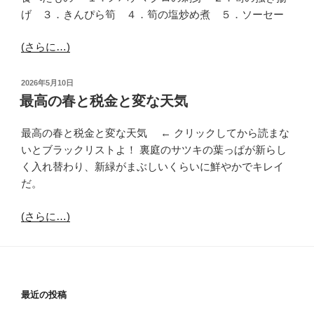
げ ３．きんぴら筍 ４．筍の塩炒め煮 ５．ソーセー
(さらに…)
投
2026年5月10日
稿
最高の春と税金と変な天気
日:
最高の春と税金と変な天気 ← クリックしてから読まな
いとブラックリストよ！ 裏庭のサツキの葉っぱが新らし
く入れ替わり、新緑がまぶしいくらいに鮮やかでキレイ
だ。
(さらに…)
最近の投稿