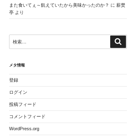
また食いてぇ～飢えていたから美味かったのか？
に
薪焚
亭
より
検
検
索
索:
メタ情報
登録
ログイン
投稿フィード
コメントフィード
WordPress.org