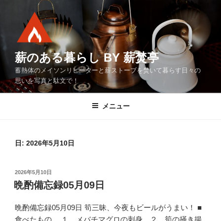
コ
ン
テ
ン
ツ
薪のある暮らし BY 薪焚亭
へ
蓄熱体のメイソンリヒーターと薪ストーブを焚いて暮らす日々の
ス
思いを写真と駄文で！
キ
ッ
メニュー
プ
日:
2026年5月10日
投
2026年5月10日
稿
晩酌備忘録05月09日
日:
晩酌備忘録05月09日 筍三昧、今夜もビールがうまい！ ■
食べたもの １．メバチマグロの刺身 ２．筍の掻き揚