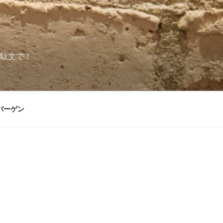
駄文で！
バーゲン