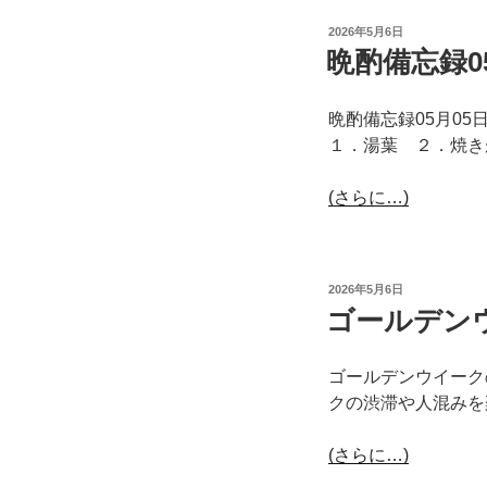
投
2026年5月6日
稿
晩酌備忘録0
日:
晩酌備忘録05月0
１．湯葉 ２．焼き
(さらに…)
投
2026年5月6日
稿
ゴールデン
日:
ゴールデンウイーク
クの渋滞や人混みを
(さらに…)