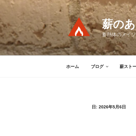
コ
ン
テ
薪のあ
ン
ツ
蓄熱体のメイソ
へ
ス
キ
ッ
ホーム
ブログ
薪スト
プ
日:
2026年5月6日