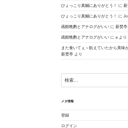
ひょっこり真鯒にありがとう！
に
薪
ひょっこり真鯒にありがとう！
に
Jo
函館晩酌とアナログがいい
に
薪焚亭
函館晩酌とアナログがいい
に
a
より
また食いてぇ～飢えていたから美味
薪焚亭
より
検
索:
メタ情報
登録
ログイン