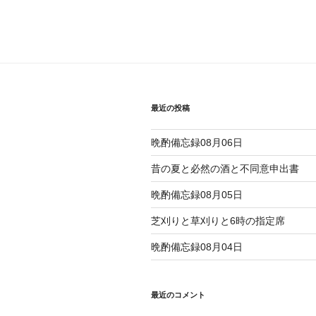
最近の投稿
晩酌備忘録08月06日
昔の夏と必然の酒と不同意申出書
晩酌備忘録08月05日
芝刈りと草刈りと6時の指定席
晩酌備忘録08月04日
最近のコメント