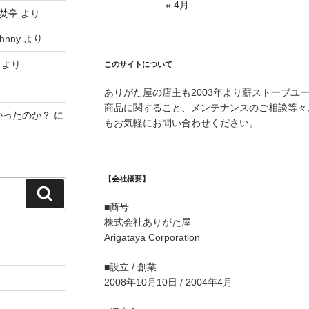
« 4月
焚亭
より
hnny
より
より
このサイトについて
ありがた屋の店主も2003年より薪ストーブユ
商品に関すること、メンテナンスのご相談等々
かったのか？
に
もお気軽にお問い合わせください。
【会社概要】
検
■商号
索
株式会社ありがた屋
Arigataya Corporation
■設立 / 創業
2008年10月10日 / 2004年4月