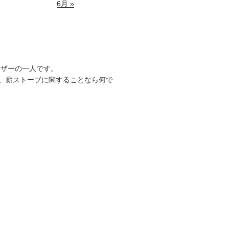
6月 »
ーザーの一人です。
、薪ストーブに関することなら何で