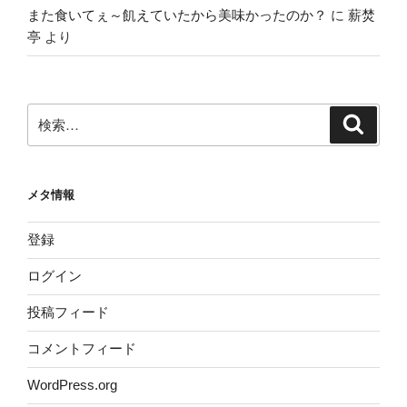
また食いてぇ～飢えていたから美味かったのか？
に
薪焚
亭
より
検
検
索
索:
メタ情報
登録
ログイン
投稿フィード
コメントフィード
WordPress.org