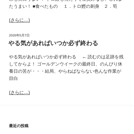
たうまい！ ■食べたもの １．トロ鰹の刺身 ２．筍
(さらに…)
投
2026年5月7日
稿
やる気があればいつか必ず終わる
日:
やる気があればいつか必ず終わる ← 読むのは足跡を残
してからよ！ ゴールデンウイークの最終日、のんびり休
養日の筈が・・・結局、やらねばならない色んな作業が
目白
(さらに…)
最近の投稿