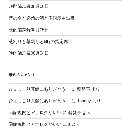
晩酌備忘録08月06日
昔の夏と必然の酒と不同意申出書
晩酌備忘録08月05日
芝刈りと草刈りと6時の指定席
晩酌備忘録08月04日
最近のコメント
ひょっこり真鯒にありがとう！
に
薪焚亭
より
ひょっこり真鯒にありがとう！
に
Johnny
より
函館晩酌とアナログがいい
に
薪焚亭
より
函館晩酌とアナログがいい
に
a
より