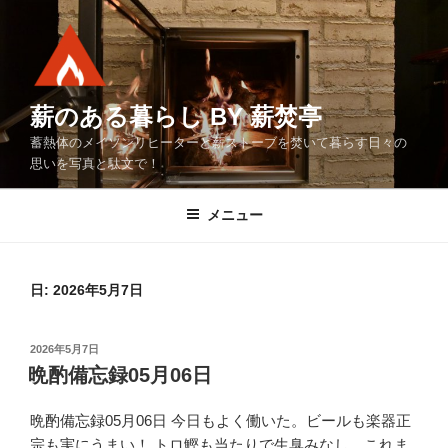
コ
ン
テ
ン
ツ
薪のある暮らし BY 薪焚亭
へ
蓄熱体のメイソンリヒーターと薪ストーブを焚いて暮らす日々の
ス
思いを写真と駄文で！
キ
ッ
メニュー
プ
日:
2026年5月7日
投
2026年5月7日
稿
晩酌備忘録05月06日
日:
晩酌備忘録05月06日 今日もよく働いた。ビールも楽器正
宗も実にうまい！ トロ鰹も当たりで生臭みなし、これま