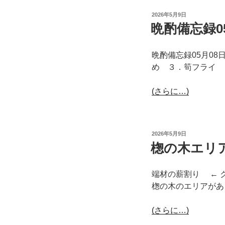
投
2026年5月9日
稿
晩酌備忘録0
日:
晩酌備忘録05月0
め ３．筍フライ 
(さらに…)
投
2026年5月9日
稿
楤の木エリ
日:
端材の薪割り ← 
楤の木のエリアがあ
(さらに…)