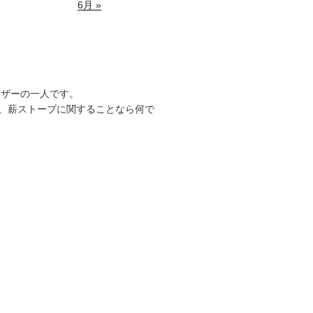
6月 »
ーザーの一人です。
、薪ストーブに関することなら何で