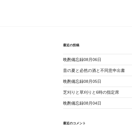
最近の投稿
晩酌備忘録08月06日
昔の夏と必然の酒と不同意申出書
晩酌備忘録08月05日
芝刈りと草刈りと6時の指定席
晩酌備忘録08月04日
最近のコメント