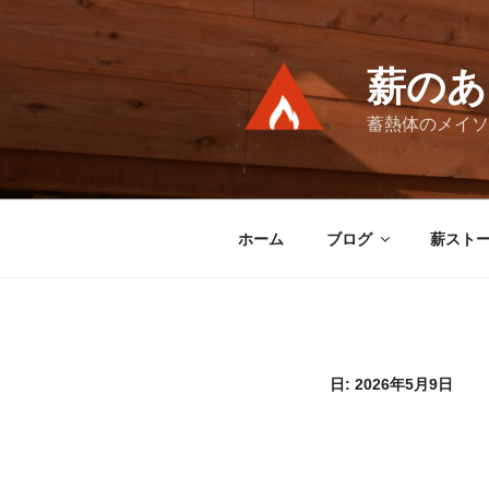
コ
ン
テ
薪のあ
ン
ツ
蓄熱体のメイソ
へ
ス
キ
ッ
ホーム
ブログ
薪スト
プ
日:
2026年5月9日