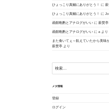
ひょっこり真鯒にありがとう！
に
薪
ひょっこり真鯒にありがとう！
に
Jo
函館晩酌とアナログがいい
に
薪焚亭
函館晩酌とアナログがいい
に
a
より
また食いてぇ～飢えていたから美味
薪焚亭
より
検
索:
メタ情報
登録
ログイン