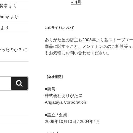
« 4月
焚亭
より
hnny
より
より
このサイトについて
ありがた屋の店主も2003年より薪ストーブユ
商品に関すること、メンテナンスのご相談等々
かったのか？
に
もお気軽にお問い合わせください。
【会社概要】
検
■商号
索
株式会社ありがた屋
Arigataya Corporation
■設立 / 創業
2008年10月10日 / 2004年4月