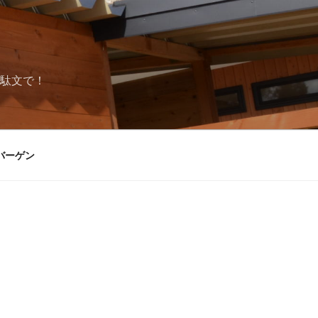
駄文で！
バーゲン