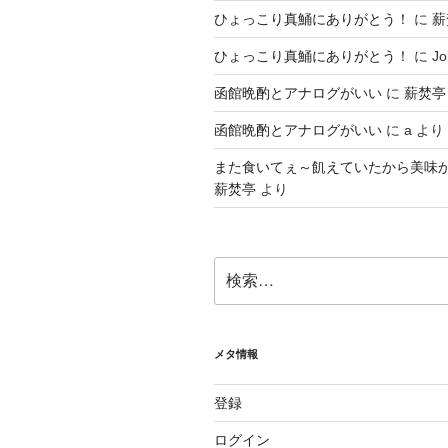
ひょっこり真鯒にありがとう！
に
薪
ひょっこり真鯒にありがとう！
に
Jo
函館晩酌とアナログがいい
に
薪焚亭
函館晩酌とアナログがいい
に
a
より
また食いてぇ～飢えていたから美味
薪焚亭
より
検
索:
メタ情報
登録
ログイン