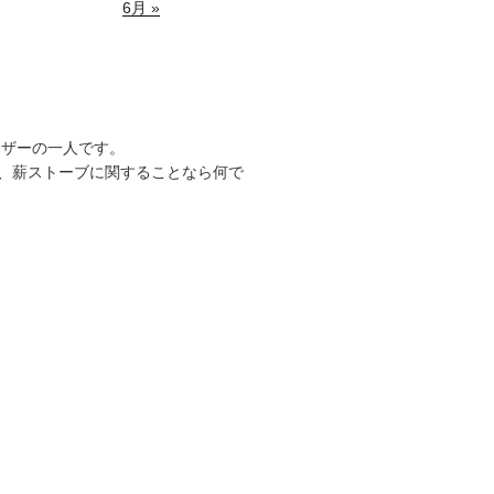
6月 »
ーザーの一人です。
、薪ストーブに関することなら何で