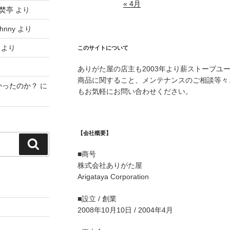
« 4月
焚亭
より
hnny
より
より
このサイトについて
ありがた屋の店主も2003年より薪ストーブユ
商品に関すること、メンテナンスのご相談等々
かったのか？
に
もお気軽にお問い合わせください。
【会社概要】
検
■商号
索
株式会社ありがた屋
Arigataya Corporation
■設立 / 創業
2008年10月10日 / 2004年4月