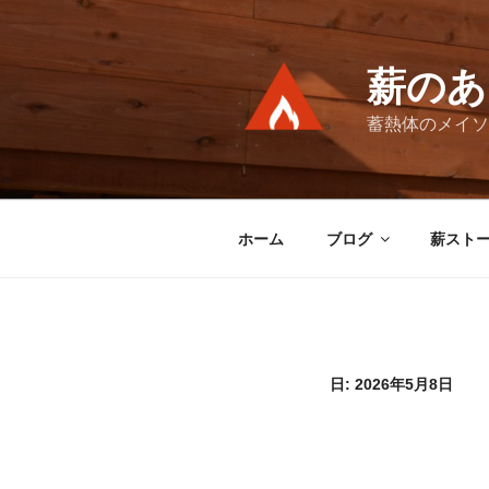
コ
ン
テ
薪のあ
ン
ツ
蓄熱体のメイソ
へ
ス
キ
ッ
ホーム
ブログ
薪スト
プ
日:
2026年5月8日