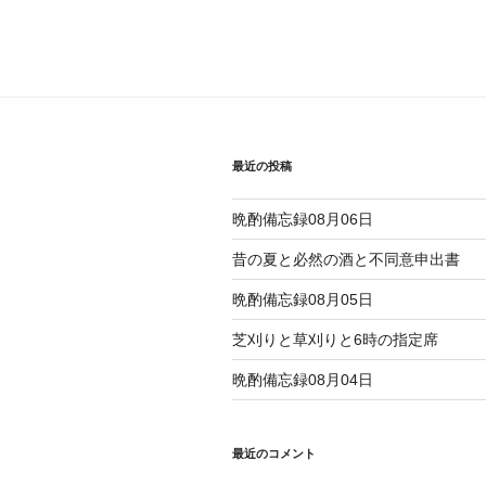
最近の投稿
晩酌備忘録08月06日
昔の夏と必然の酒と不同意申出書
晩酌備忘録08月05日
芝刈りと草刈りと6時の指定席
晩酌備忘録08月04日
最近のコメント