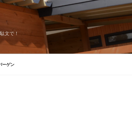
駄文で！
バーゲン