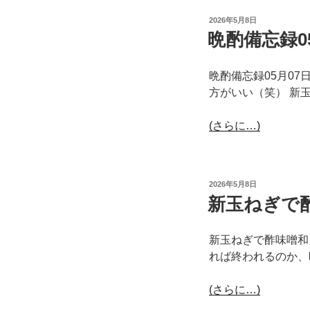
投
2026年5月8日
稿
晩酌備忘録0
日:
晩酌備忘録05月0
方がいい（笑） 新
(さらに…)
投
2026年5月8日
稿
新玉ねぎで
日:
新玉ねぎで酢味噌和
れば終われるのか、
(さらに…)