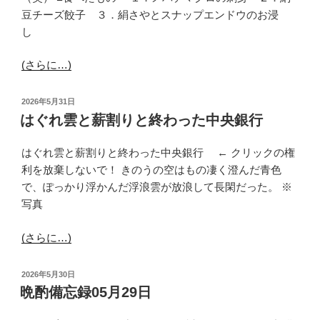
豆チーズ餃子 ３．絹さやとスナップエンドウのお浸
し
(さらに…)
投
2026年5月31日
稿
はぐれ雲と薪割りと終わった中央銀行
日:
はぐれ雲と薪割りと終わった中央銀行 ← クリックの権
利を放棄しないで！ きのうの空はもの凄く澄んだ青色
で、ぽっかり浮かんだ浮浪雲が放浪して長閑だった。 ※
写真
(さらに…)
投
2026年5月30日
稿
晩酌備忘録05月29日
日: