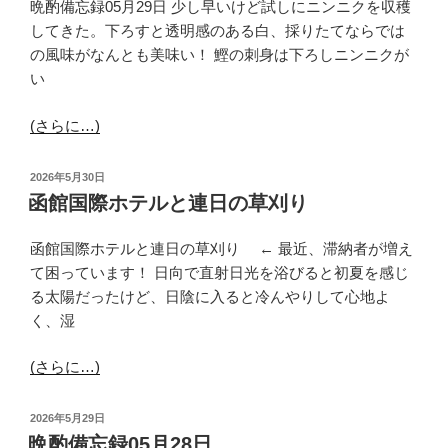
晩酌備忘録05月29日 少し早いけど試しにニンニクを収穫
してきた。下ろすと透明感のある白、採りたてならでは
の風味がなんとも美味い！ 鰹の刺身は下ろしニンニクが
い
(さらに…)
投
2026年5月30日
稿
函館国際ホテルと連日の草刈り
日:
函館国際ホテルと連日の草刈り ← 最近、滞納者が増え
て困っています！ 日向で直射日光を浴びると初夏を感じ
る太陽だったけど、日陰に入ると冷んやりして心地よ
く、湿
(さらに…)
投
2026年5月29日
稿
晩酌備忘録05月28日