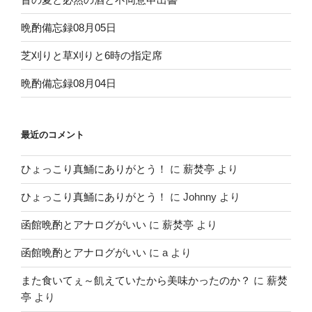
晩酌備忘録08月05日
芝刈りと草刈りと6時の指定席
晩酌備忘録08月04日
最近のコメント
ひょっこり真鯒にありがとう！
に
薪焚亭
より
ひょっこり真鯒にありがとう！
に
Johnny
より
函館晩酌とアナログがいい
に
薪焚亭
より
函館晩酌とアナログがいい
に
a
より
また食いてぇ～飢えていたから美味かったのか？
に
薪焚
亭
より