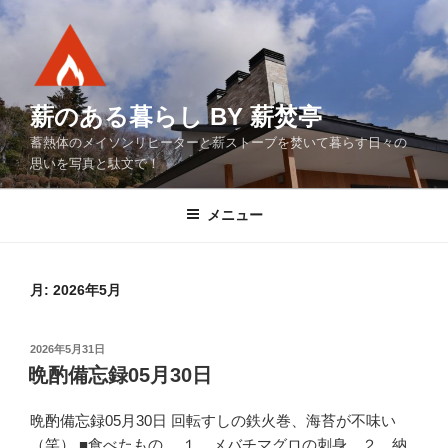
コ
ン
テ
ン
ツ
薪のある暮らし BY 薪焚亭
へ
蓄熱体のメイソンリヒーターと薪ストーブを焚いて暮らす日々の
ス
思いを写真と駄文で！
キ
ッ
メニュー
プ
月:
2026年5月
投
2026年5月31日
稿
晩酌備忘録05月30日
日:
晩酌備忘録05月30日 回転すしの鉄火巻、海苔が不味い
（笑） ■食べたもの １．メバチマグロの刺身 ２．納