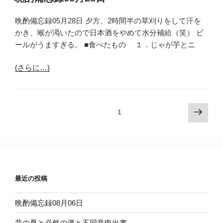
日:
晩酌備忘録05月28日 夕方、2時間半の草刈りをして汗を
かき、喉が渇いたので日本酒をやめて水分補給（笑） ビ
ールがうますぎる。 ■食べたもの １．じゃが芋とニ
(さらに…)
投
次
固定ページ
1
の
稿
ペ
ナ
ー
ビ
ジ
ゲ
ー
最近の投稿
シ
晩酌備忘録08月06日
ョ
ン
昔の夏と必然の酒と不同意申出書