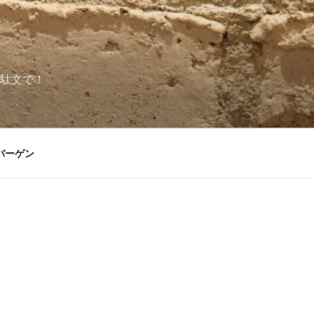
駄文で！
バーゲン