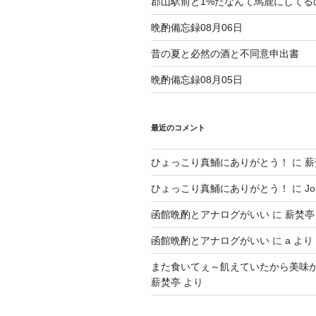
郡山駅前と1%だなんて馬鹿にしてる
晩酌備忘録08月06日
昔の夏と必然の酒と不同意申出書
晩酌備忘録08月05日
最近のコメント
ひょっこり真鯒にありがとう！
に
薪
ひょっこり真鯒にありがとう！
に
Jo
函館晩酌とアナログがいい
に
薪焚亭
函館晩酌とアナログがいい
に
a
より
また食いてぇ～飢えていたから美味
薪焚亭
より