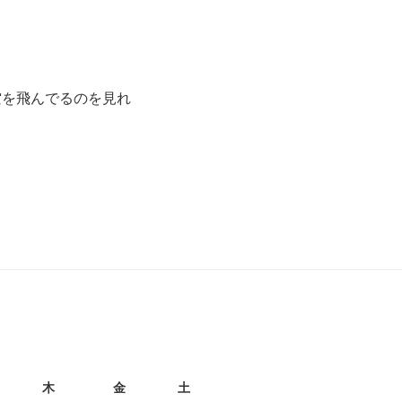
空を飛んでるのを見れ
月
木
金
土