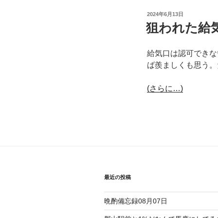
投
2024年6月13日
稿
狙われた給
日:
給気口は認可できな
ば羨ましくも思う。
(さらに…)
最近の投稿
晩酌備忘録08月07日