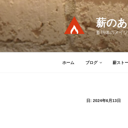
コ
ン
テ
薪のあ
ン
ツ
蓄熱体のメイソ
へ
ス
キ
ッ
ホーム
ブログ
薪スト
プ
日:
2024年6月13日