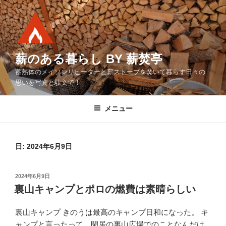
コ
ン
テ
ン
ツ
薪のある暮らし BY 薪焚亭
へ
蓄熱体のメイソンリヒーターと薪ストーブを焚いて暮らす日々の
ス
思いを写真と駄文で！
キ
ッ
メニュー
プ
日:
2024年6月9日
投
2024年6月9日
稿
裏山キャンプとポロの燃費は素晴らしい
日:
裏山キャンプ きのうは最高のキャンプ日和になった。 キ
ャンプと言ったって、閑居の裏山広場でのことなんだけ