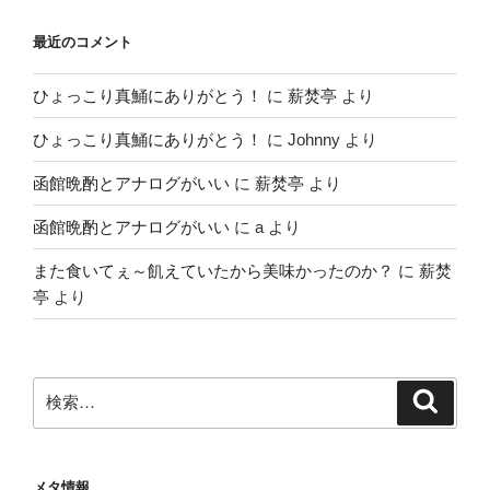
最近のコメント
ひょっこり真鯒にありがとう！
に
薪焚亭
より
ひょっこり真鯒にありがとう！
に
Johnny
より
函館晩酌とアナログがいい
に
薪焚亭
より
函館晩酌とアナログがいい
に
a
より
また食いてぇ～飢えていたから美味かったのか？
に
薪焚
亭
より
検
検
索
索:
メタ情報