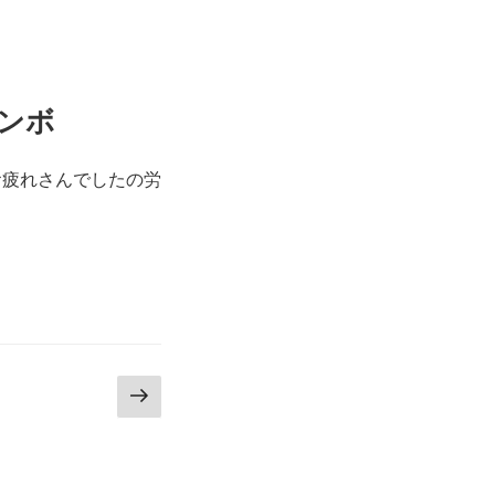
ンボ
お疲れさんでしたの労
次
の
ペ
ー