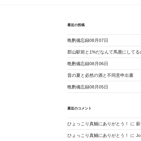
ビ
ゲ
最近の投稿
ー
シ
晩酌備忘録08月07日
ョ
郡山駅前と1%だなんて馬鹿にしてる
ン
晩酌備忘録08月06日
昔の夏と必然の酒と不同意申出書
晩酌備忘録08月05日
最近のコメント
ひょっこり真鯒にありがとう！
に
薪
ひょっこり真鯒にありがとう！
に
Jo