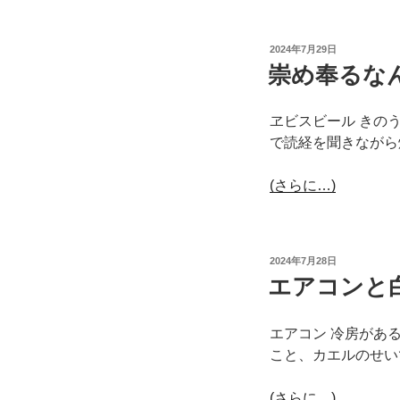
投
2024年7月29日
稿
崇め奉るな
日:
ヱビスビール きの
で読経を聞きながら
(さらに…)
投
2024年7月28日
稿
エアコンと
日:
エアコン 冷房があ
こと、カエルのせい
(さらに…)