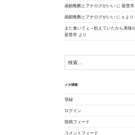
函館晩酌とアナログがいい
に
薪焚亭
函館晩酌とアナログがいい
に
a
より
また食いてぇ～飢えていたから美味
薪焚亭
より
検
索:
メタ情報
登録
ログイン
投稿フィード
コメントフィード