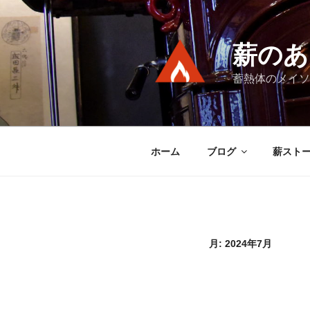
コ
ン
テ
薪のあ
ン
ツ
蓄熱体のメイソ
へ
ス
キ
ッ
ホーム
ブログ
薪スト
プ
月:
2024年7月