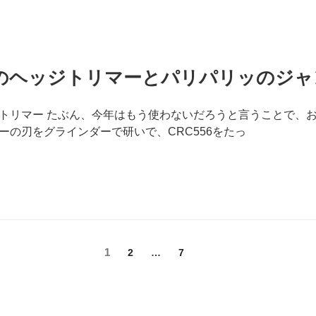
のヘッジトリマーとパリパリッのジャ
トリマー たぶん、今年はもう使わないだろうと言うことで、
ーの刃をグラインダーで研いで、CRC556をたっ
固
1
固
固
2
…
7
定
定
定
ペ
ペ
ペ
ー
ー
ー
ジ
ジ
ジ