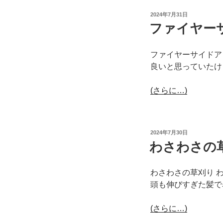
投
2024年7月31日
稿
ファイヤー
日:
ファイヤーサイドア
良いと思っていたけ
(さらに…)
投
2024年7月30日
稿
わさわさの
日:
わさわさの草刈り 
頭も伸びすぎた髪で
(さらに…)