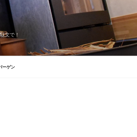
駄文で！
バーゲン