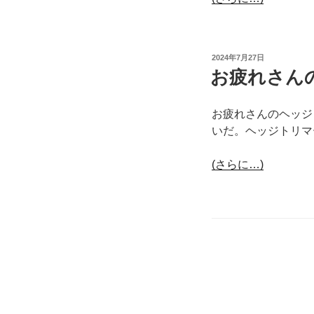
投
2024年7月27日
稿
お疲れさん
日:
お疲れさんのヘッジ
いだ。ヘッジトリマ
(さらに…)
投
稿
ナ