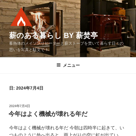
コ
ン
テ
ン
ツ
薪のある暮らし BY 薪焚亭
へ
蓄熱体のメイソンリヒーターと薪ストーブを焚いて暮らす日々の
ス
思いを写真と駄文で！
キ
ッ
メニュー
プ
日:
2024年7月4日
投
2024年7月4日
稿
今年はよく機械が壊れる年だ
日:
今年はよく機械が壊れる年だ 今朝は四時半に起きて、い
つものように外へ出ると、雨上がりの空に虹が出てい