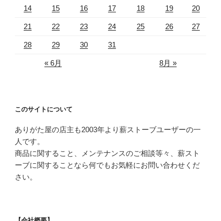
14
15
16
17
18
19
20
21
22
23
24
25
26
27
28
29
30
31
« 6月
8月 »
このサイトについて
ありがた屋の店主も2003年より薪ストーブユーザーの一
人です。
商品に関すること、メンテナンスのご相談等々、薪スト
ーブに関することなら何でもお気軽にお問い合わせくだ
さい。
【会社概要】