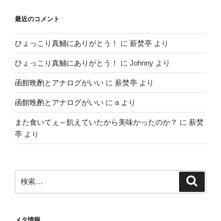
最近のコメント
ひょっこり真鯒にありがとう！
に
薪焚亭
より
ひょっこり真鯒にありがとう！
に
Johnny
より
函館晩酌とアナログがいい
に
薪焚亭
より
函館晩酌とアナログがいい
に
a
より
また食いてぇ～飢えていたから美味かったのか？
に
薪焚
亭
より
検
検
索
索:
メタ情報