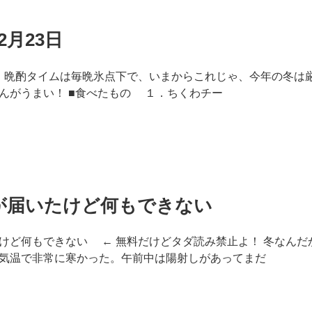
2月23日
3日 晩酌タイムは毎晩氷点下で、いまからこれじゃ、今年の冬は
んがうまい！ ■食べたもの １．ちくわチー
が届いたけど何もできない
けど何もできない ← 無料だけどタダ読み禁止よ！ 冬なんだ
気温で非常に寒かった。午前中は陽射しがあってまだ