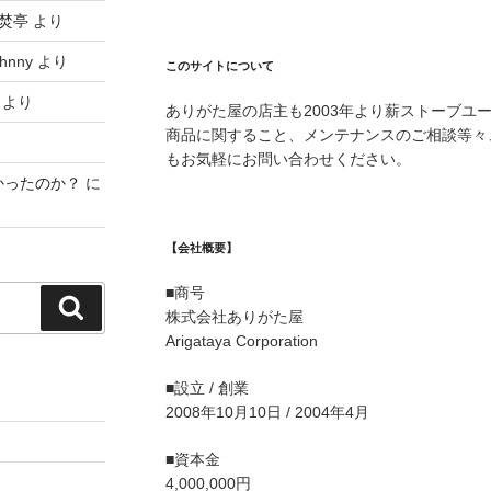
焚亭
より
hnny
より
このサイトについて
より
ありがた屋の店主も2003年より薪ストーブユ
商品に関すること、メンテナンスのご相談等々
もお気軽にお問い合わせください。
かったのか？
に
【会社概要】
■商号
検
株式会社ありがた屋
索
Arigataya Corporation
■設立 / 創業
2008年10月10日 / 2004年4月
■資本金
4,000,000円