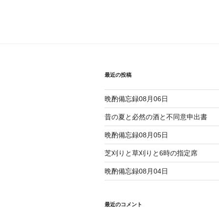
最近の投稿
晩酌備忘録08月06日
昔の夏と必然の酒と不同意申出書
晩酌備忘録08月05日
芝刈りと草刈りと6時の指定席
晩酌備忘録08月04日
最近のコメント