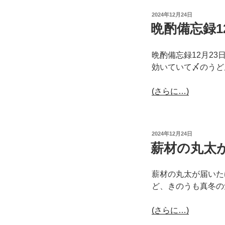
投
2024年12月24日
稿
晩酌備忘録1
日:
晩酌備忘録12月2
効いていて〆のうど
(さらに…)
投
2024年12月24日
稿
薪材の丸太
日:
薪材の丸太が届いた
ど、きのうも真冬の
(さらに…)