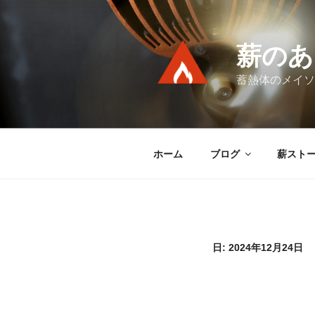
コ
ン
テ
薪のあ
ン
ツ
蓄熱体のメイソ
へ
ス
キ
ッ
ホーム
ブログ
薪スト
プ
日:
2024年12月24日