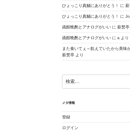
ひょっこり真鯒にありがとう！
に
薪
ひょっこり真鯒にありがとう！
に
Jo
函館晩酌とアナログがいい
に
薪焚亭
函館晩酌とアナログがいい
に
a
より
また食いてぇ～飢えていたから美味
薪焚亭
より
検
索:
メタ情報
登録
ログイン