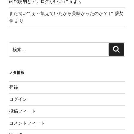
函館晩酌とアナログがいい
に
a
より
また食いてぇ～飢えていたから美味かったのか？
に
薪焚
亭
より
検
検
索
索:
メタ情報
登録
ログイン
投稿フィード
コメントフィード