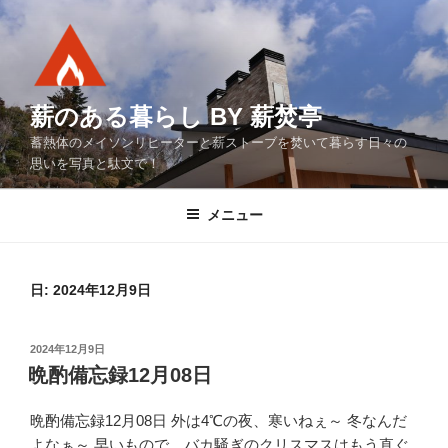
コ
ン
テ
ン
ツ
薪のある暮らし BY 薪焚亭
へ
蓄熱体のメイソンリヒーターと薪ストーブを焚いて暮らす日々の
ス
思いを写真と駄文で！
キ
ッ
メニュー
プ
日:
2024年12月9日
投
2024年12月9日
稿
晩酌備忘録12月08日
日:
晩酌備忘録12月08日 外は4℃の夜、寒いねぇ～ 冬なんだ
よなぁ～ 早いもので、バカ騒ぎのクリスマスはもう直ぐ