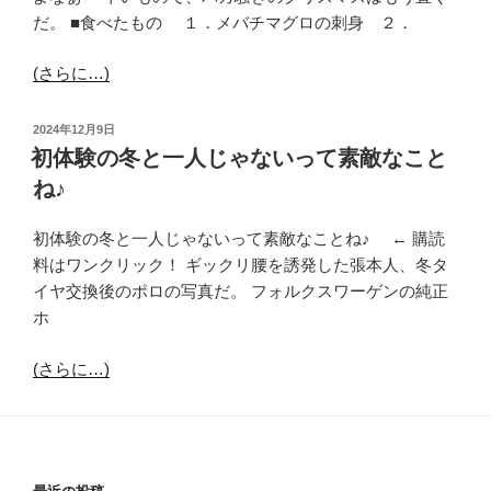
だ。 ■食べたもの １．メバチマグロの刺身 ２．
(さらに…)
投
2024年12月9日
稿
初体験の冬と一人じゃないって素敵なこと
日:
ね♪
初体験の冬と一人じゃないって素敵なことね♪ ← 購読
料はワンクリック！ ギックリ腰を誘発した張本人、冬タ
イヤ交換後のポロの写真だ。 フォルクスワーゲンの純正
ホ
(さらに…)