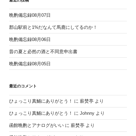
最近の投稿
晩酌備忘録08月07日
郡山駅前と1%だなんて馬鹿にしてるのか！
晩酌備忘録08月06日
昔の夏と必然の酒と不同意申出書
晩酌備忘録08月05日
最近のコメント
ひょっこり真鯒にありがとう！
に
薪焚亭
より
ひょっこり真鯒にありがとう！
に
Johnny
より
函館晩酌とアナログがいい
に
薪焚亭
より