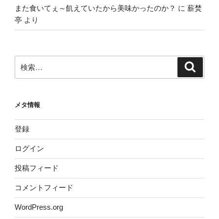
また食いてぇ～飢えていたから美味かったのか？
に
薪焚
亭
より
検
検
索
索:
メタ情報
登録
ログイン
投稿フィード
コメントフィード
WordPress.org