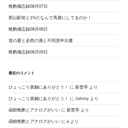
晩酌備忘録08月07日
郡山駅前と1%だなんて馬鹿にしてるのか！
晩酌備忘録08月06日
昔の夏と必然の酒と不同意申出書
晩酌備忘録08月05日
最近のコメント
ひょっこり真鯒にありがとう！
に
薪焚亭
より
ひょっこり真鯒にありがとう！
に
Johnny
より
函館晩酌とアナログがいい
に
薪焚亭
より
函館晩酌とアナログがいい
に
a
より