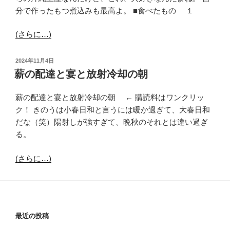
分で作ったもつ煮込みも最高よ。 ■食べたもの １
(さらに…)
投
2024年11月4日
稿
薪の配達と宴と放射冷却の朝
日:
薪の配達と宴と放射冷却の朝 ← 購読料はワンクリッ
ク！ きのうは小春日和と言うには暖か過ぎて、大春日和
だな（笑）陽射しが強すぎて、晩秋のそれとは違い過ぎ
る。
(さらに…)
最近の投稿