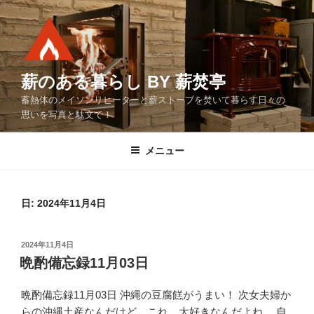
コ
ン
テ
ン
ツ
薪のある暮らし BY 薪焚亭
へ
蓄熱体のメイソンリヒーターと薪ストーブを焚いて暮らす日々の
ス
思いを写真と駄文で！
キ
ッ
メニュー
プ
日:
2024年11月4日
投
2024年11月4日
稿
晩酌備忘録11月03日
日:
晩酌備忘録11月03日 沖縄の豆腐餻がうまい！ 次女夫婦か
らの沖縄土産なんだけど、これ、大好きなんだよね。 自