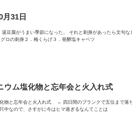
0月31日
日 湯豆腐がうまい季節になった。 それと刺身があったら文句な
マグロの刺身２．梅くらげ３．発酵塩キャベツ
ニウム塩化物と忘年会と火入れ式
化物と忘年会と火入れ式 ← 四日間のブランクで五位まで落ち
只中なので、さすがに今はヒマ過ぎるなんてことは