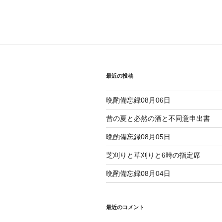
最近の投稿
晩酌備忘録08月06日
昔の夏と必然の酒と不同意申出書
晩酌備忘録08月05日
芝刈りと草刈りと6時の指定席
晩酌備忘録08月04日
最近のコメント