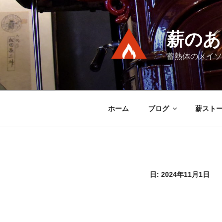
コ
ン
テ
薪のあ
ン
ツ
蓄熱体のメイソ
へ
ス
キ
ッ
ホーム
ブログ
薪スト
プ
日:
2024年11月1日