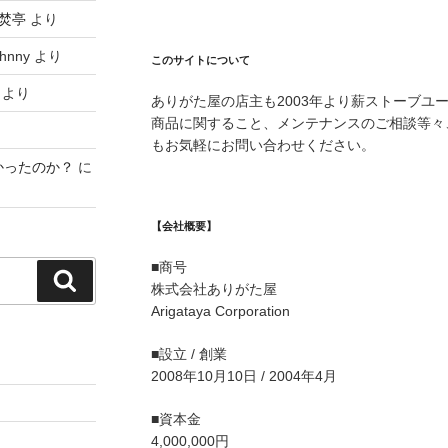
焚亭
より
hnny
より
このサイトについて
より
ありがた屋の店主も2003年より薪ストーブユ
商品に関すること、メンテナンスのご相談等々
もお気軽にお問い合わせください。
かったのか？
に
【会社概要】
■商号
検
株式会社ありがた屋
索
Arigataya Corporation
■設立 / 創業
2008年10月10日 / 2004年4月
■資本金
4,000,000円