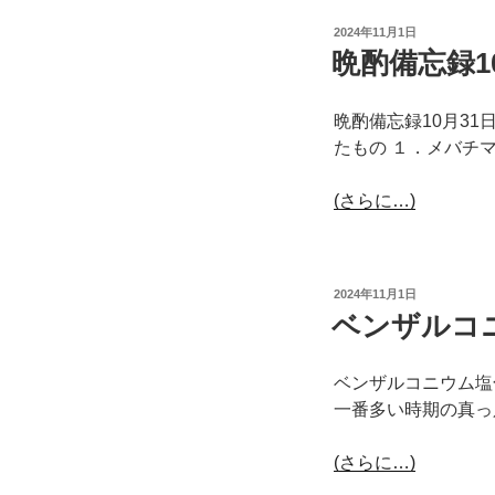
投
2024年11月1日
稿
晩酌備忘録1
日:
晩酌備忘録10月31
たもの １．メバチ
(さらに…)
投
2024年11月1日
稿
ベンザルコ
日:
ベンザルコニウム塩
一番多い時期の真っ
(さらに…)