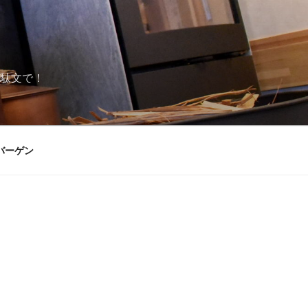
駄文で！
バーゲン