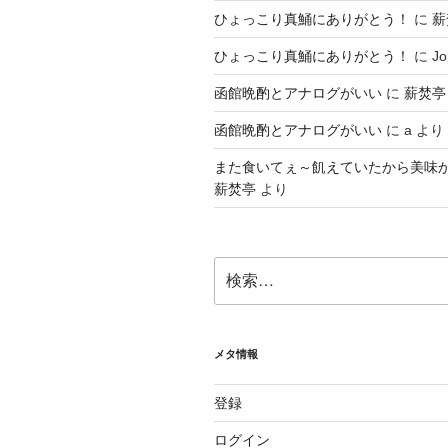
ひょっこり真鯒にありがとう！
に
薪
ひょっこり真鯒にありがとう！
に
Jo
函館晩酌とアナログがいい
に
薪焚亭
函館晩酌とアナログがいい
に
a
より
また食いてぇ～飢えていたから美味
薪焚亭
より
検
索:
メタ情報
登録
ログイン