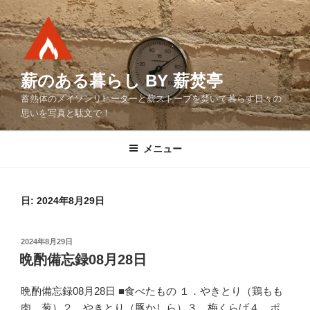
コ
ン
テ
ン
ツ
薪のある暮らし BY 薪焚亭
へ
蓄熱体のメイソンリヒーターと薪ストーブを焚いて暮らす日々の
ス
思いを写真と駄文で！
キ
ッ
メニュー
プ
日:
2024年8月29日
投
2024年8月29日
稿
晩酌備忘録08月28日
日:
晩酌備忘録08月28日 ■食べたもの １．やきとり（鶏もも
肉 葱）２．やきとり（豚かしら）３．梅くらげ４．ポ