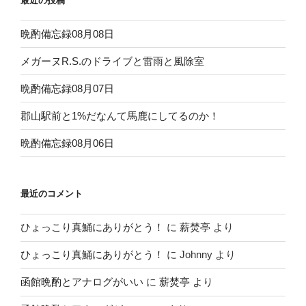
最近の投稿
晩酌備忘録08月08日
メガーヌR.S.のドライブと雷雨と風除室
晩酌備忘録08月07日
郡山駅前と1%だなんて馬鹿にしてるのか！
晩酌備忘録08月06日
最近のコメント
ひょっこり真鯒にありがとう！
に
薪焚亭
より
ひょっこり真鯒にありがとう！
に
Johnny
より
函館晩酌とアナログがいい
に
薪焚亭
より