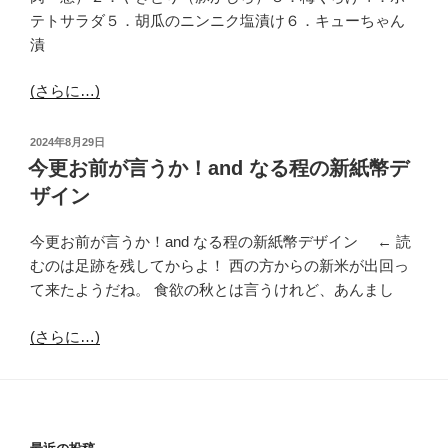
テトサラダ５．胡瓜のニンニク塩漬け６．キューちゃん
漬
(さらに…)
投
2024年8月29日
稿
今更お前が言うか！and なる程の新紙幣デ
日:
ザイン
今更お前が言うか！and なる程の新紙幣デザイン ← 読
むのは足跡を残してからよ！ 西の方からの新米が出回っ
て来たようだね。 食欲の秋とは言うけれど、あんまし
(さらに…)