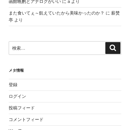
函館晩酌とアナログがいい
に
a
より
また食いてぇ～飢えていたから美味かったのか？
に
薪焚
亭
より
検
検
索
索:
メタ情報
登録
ログイン
投稿フィード
コメントフィード