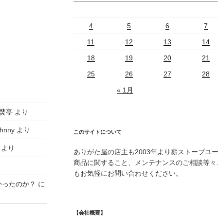
4
5
6
7
11
12
13
14
18
19
20
21
25
26
27
28
« 1月
焚亭
より
hnny
より
このサイトについて
より
ありがた屋の店主も2003年より薪ストーブユ
商品に関すること、メンテナンスのご相談等々
もお気軽にお問い合わせください。
かったのか？
に
【会社概要】