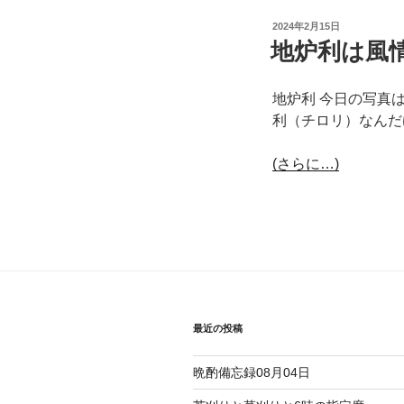
投
2024年2月15日
稿
地炉利は風
日:
地炉利 今日の写真
利（チロリ）なんだ
(さらに…)
最近の投稿
晩酌備忘録08月04日