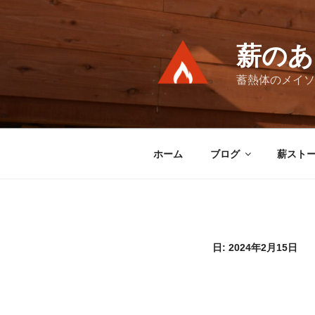
コ
ン
テ
薪のあ
ン
ツ
蓄熱体のメイソ
へ
ス
キ
ッ
ホーム
ブログ
薪スト
プ
日:
2024年2月15日