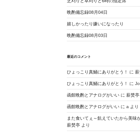
芝刈りと草刈りと6時の指定席
晩酌備忘録08月04日
嬉しかったり嫌いになったり
晩酌備忘録08月03日
最近のコメント
ひょっこり真鯒にありがとう！
に
薪
ひょっこり真鯒にありがとう！
に
Jo
函館晩酌とアナログがいい
に
薪焚亭
函館晩酌とアナログがいい
に
a
より
また食いてぇ～飢えていたから美味
薪焚亭
より