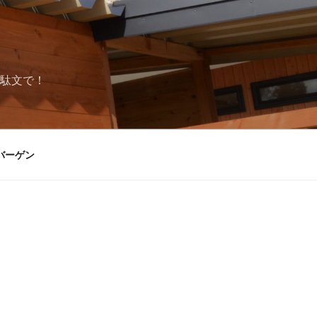
駄文で！
バーゲン