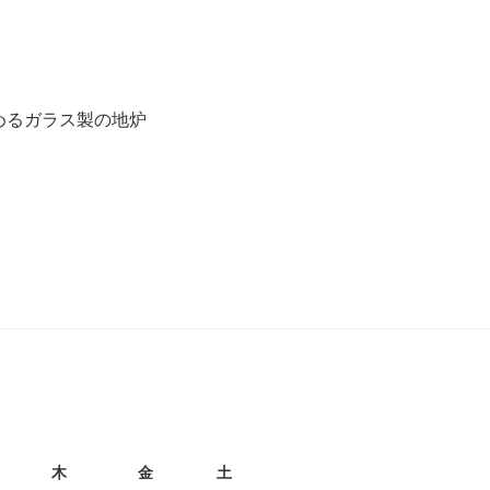
めるガラス製の地炉
月
木
金
土