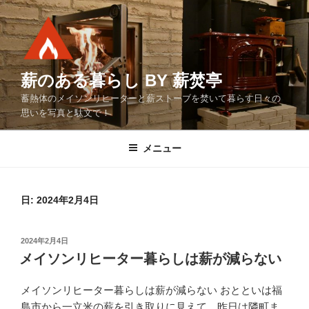
コ
ン
テ
ン
ツ
薪のある暮らし BY 薪焚亭
へ
蓄熱体のメイソンリヒーターと薪ストーブを焚いて暮らす日々の
ス
思いを写真と駄文で！
キ
ッ
メニュー
プ
日:
2024年2月4日
投
2024年2月4日
稿
メイソンリヒーター暮らしは薪が減らない
日:
メイソンリヒーター暮らしは薪が減らない おとといは福
島市から一立米の薪を引き取りに見えて、昨日は隣町ま