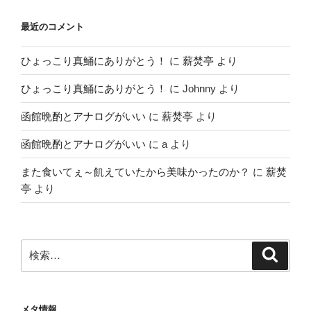
最近のコメント
ひょっこり真鯒にありがとう！
に
薪焚亭
より
ひょっこり真鯒にありがとう！
に
Johnny
より
函館晩酌とアナログがいい
に
薪焚亭
より
函館晩酌とアナログがいい
に
a
より
また食いてぇ～飢えていたから美味かったのか？
に
薪焚
亭
より
検
検
索
索:
メタ情報