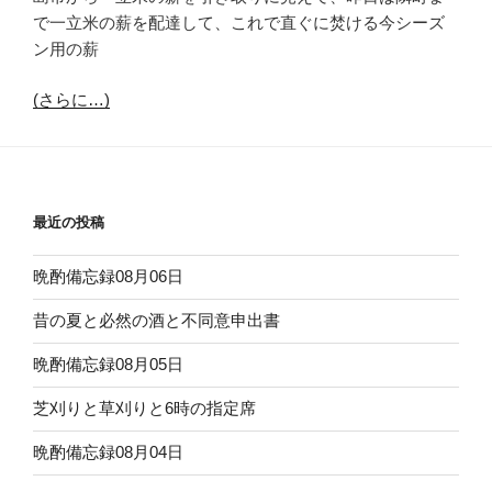
で一立米の薪を配達して、これで直ぐに焚ける今シーズ
ン用の薪
(さらに…)
最近の投稿
晩酌備忘録08月06日
昔の夏と必然の酒と不同意申出書
晩酌備忘録08月05日
芝刈りと草刈りと6時の指定席
晩酌備忘録08月04日