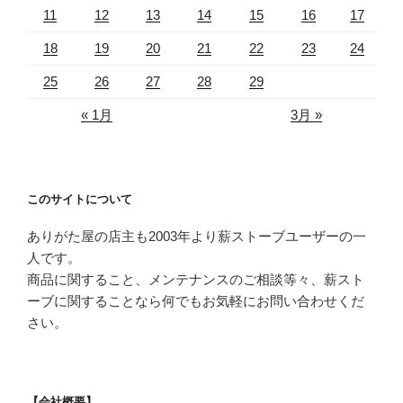
11
12
13
14
15
16
17
18
19
20
21
22
23
24
25
26
27
28
29
« 1月
3月 »
このサイトについて
ありがた屋の店主も2003年より薪ストーブユーザーの一
人です。
商品に関すること、メンテナンスのご相談等々、薪スト
ーブに関することなら何でもお気軽にお問い合わせくだ
さい。
【会社概要】