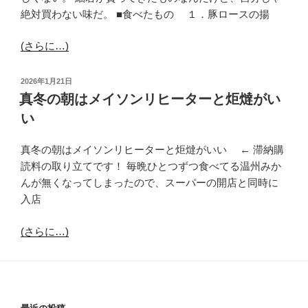
絶対買わない味だ。 ■食べたもの １．豚ロースの揚
(さらに…)
投
2026年1月21日
稿
真冬の朝はメイソンリヒーターと炬燵がい
日:
い
真冬の朝はメイソンリヒーターと炬燵がいい ← 滞納購
読料の取り立てです！ 毎晩ひとつずつ食べてる温州みか
んが無くなってしまったので、スーパーの開店と同時に
入店
(さらに…)