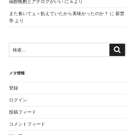
函館晩酌とアナログがいい
に
a
より
また食いてぇ～飢えていたから美味かったのか？
に
薪焚
亭
より
検
検
索
索:
メタ情報
登録
ログイン
投稿フィード
コメントフィード