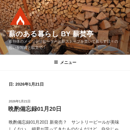
コ
ン
テ
ン
ツ
薪のある暮らし BY 薪焚亭
へ
蓄熱体のメイソンリヒーターと薪ストーブを焚いて暮らす日々の
ス
思いを写真と駄文で！
キ
ッ
メニュー
プ
日:
2026年1月21日
投
2026年1月21日
稿
晩酌備忘録01月20日
日:
晩酌備忘録01月20日 新発売？ サントリービールが美味
しくない。 細君が貰ってきたものなんだけど、自分じゃ