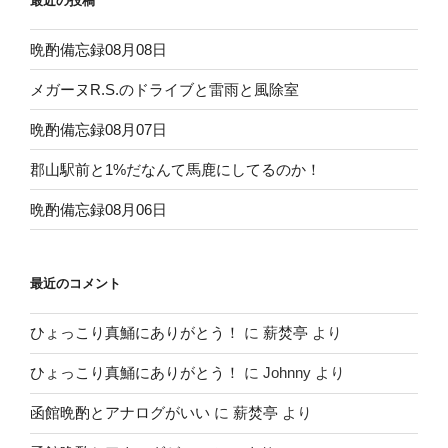
最近の投稿
晩酌備忘録08月08日
メガーヌR.S.のドライブと雷雨と風除室
晩酌備忘録08月07日
郡山駅前と1%だなんて馬鹿にしてるのか！
晩酌備忘録08月06日
最近のコメント
ひょっこり真鯒にありがとう！
に
薪焚亭
より
ひょっこり真鯒にありがとう！
に
Johnny
より
函館晩酌とアナログがいい
に
薪焚亭
より