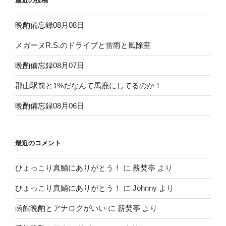
最近の投稿
晩酌備忘録08月08日
メガーヌR.S.のドライブと雷雨と風除室
晩酌備忘録08月07日
郡山駅前と1%だなんて馬鹿にしてるのか！
晩酌備忘録08月06日
最近のコメント
ひょっこり真鯒にありがとう！
に
薪焚亭
より
ひょっこり真鯒にありがとう！
に
Johnny
より
函館晩酌とアナログがいい
に
薪焚亭
より