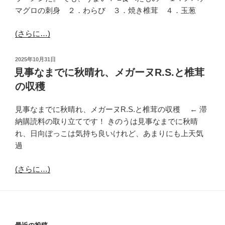
マグロの刺身 ２．わらび ３．焼き椎茸 ４．玉葱
(さらに…)
投
2025年10月31日
稿
見事なまでに秋晴れ、メガーヌR.S.と椎茸
日:
の収穫
見事なまでに秋晴れ、メガーヌR.S.と椎茸の収穫 ← 滞
納購読料の取り立てです！ きのうは見事なまでに秋晴
れ、日向ぼっこは気持ち良いけれど、あまりにも上天気
過
(さらに…)