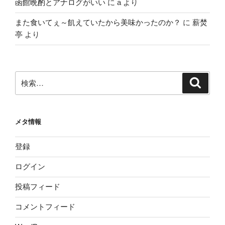
函館晩酌とアナログがいい
に
a
より
また食いてぇ～飢えていたから美味かったのか？
に
薪焚
亭
より
検
検
索
索:
メタ情報
登録
ログイン
投稿フィード
コメントフィード