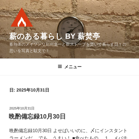
コ
ン
テ
ン
ツ
薪のある暮らし BY 薪焚亭
へ
蓄熱体のメイソンリヒーターと薪ストーブを焚いて暮らす日々の
ス
思いを写真と駄文で！
キ
ッ
メニュー
プ
日:
2025年10月31日
投
2025年10月31日
稿
晩酌備忘録10月30日
日:
晩酌備忘録10月30日 よせばいいのに、〆にインスタント
ラーメンだ。 でも、うまい！ ■食べたもの １．メバチ