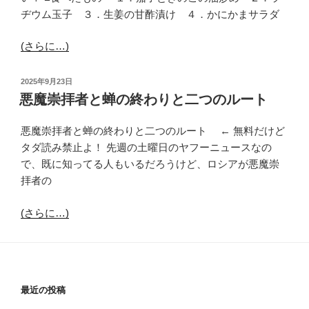
ヂウム玉子 ３．生姜の甘酢漬け ４．かにかまサラダ
(さらに…)
投
2025年9月23日
稿
悪魔崇拝者と蝉の終わりと二つのルート
日:
悪魔崇拝者と蝉の終わりと二つのルート ← 無料だけど
タダ読み禁止よ！ 先週の土曜日のヤフーニュースなの
で、既に知ってる人もいるだろうけど、ロシアが悪魔崇
拝者の
(さらに…)
最近の投稿