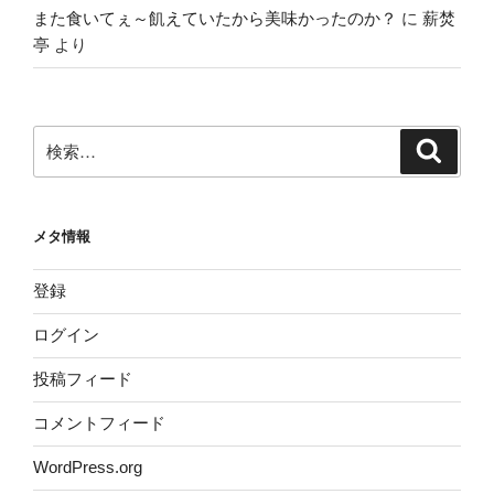
また食いてぇ～飢えていたから美味かったのか？
に
薪焚
亭
より
検
検
索
索:
メタ情報
登録
ログイン
投稿フィード
コメントフィード
WordPress.org