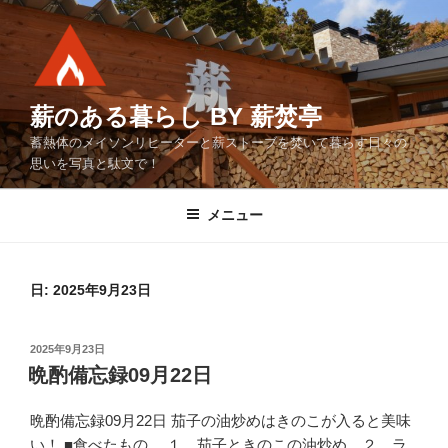
コ
ン
テ
ン
ツ
薪のある暮らし BY 薪焚亭
へ
蓄熱体のメイソンリヒーターと薪ストーブを焚いて暮らす日々の
ス
思いを写真と駄文で！
キ
ッ
メニュー
プ
日:
2025年9月23日
投
2025年9月23日
稿
晩酌備忘録09月22日
日:
晩酌備忘録09月22日 茄子の油炒めはきのこが入ると美味
い！ ■食べたもの １．茄子ときのこの油炒め ２．ラ