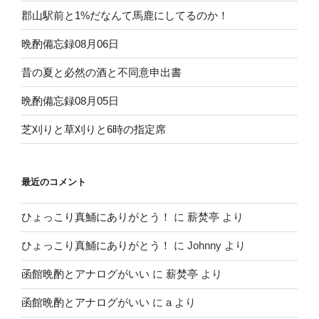
郡山駅前と1%だなんて馬鹿にしてるのか！
晩酌備忘録08月06日
昔の夏と必然の酒と不同意申出書
晩酌備忘録08月05日
芝刈りと草刈りと6時の指定席
最近のコメント
ひょっこり真鯒にありがとう！
に
薪焚亭
より
ひょっこり真鯒にありがとう！
に
Johnny
より
函館晩酌とアナログがいい
に
薪焚亭
より
函館晩酌とアナログがいい
に
a
より