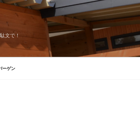
駄文で！
バーゲン