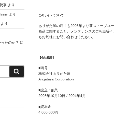
焚亭
より
hnny
より
このサイトについて
より
ありがた屋の店主も2003年より薪ストーブユ
商品に関すること、メンテナンスのご相談等々
もお気軽にお問い合わせください。
かったのか？
に
【会社概要】
■商号
検
株式会社ありがた屋
索
Arigataya Corporation
■設立 / 創業
2008年10月10日 / 2004年4月
■資本金
4,000,000円