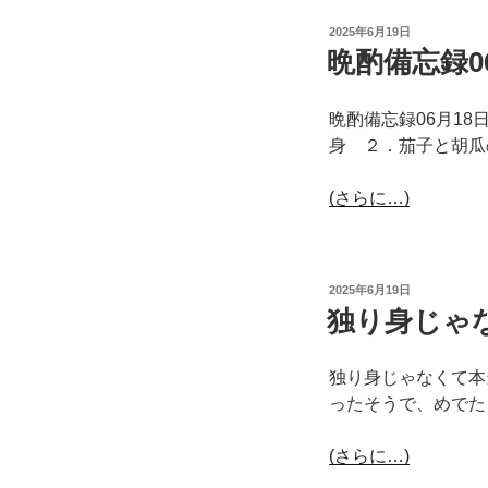
投
2025年6月19日
稿
晩酌備忘録0
日:
晩酌備忘録06月1
身 ２．茄子と胡瓜
(さらに…)
投
2025年6月19日
稿
独り身じゃ
日:
独り身じゃなくて本
ったそうで、めでた
(さらに…)