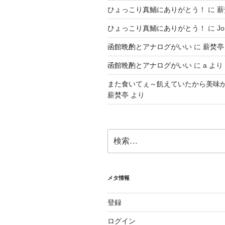
ひょっこり真鯒にありがとう！
に
薪
ひょっこり真鯒にありがとう！
に
Jo
函館晩酌とアナログがいい
に
薪焚亭
函館晩酌とアナログがいい
に
a
より
また食いてぇ～飢えていたから美味
薪焚亭
より
検
索:
メタ情報
登録
ログイン