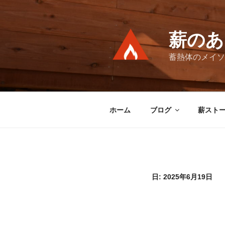
コ
ン
テ
薪のあ
ン
ツ
蓄熱体のメイソ
へ
ス
キ
ッ
ホーム
ブログ
薪スト
プ
日:
2025年6月19日