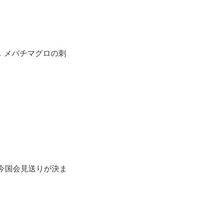
１．メバチマグロの刺
今国会見送りが決ま