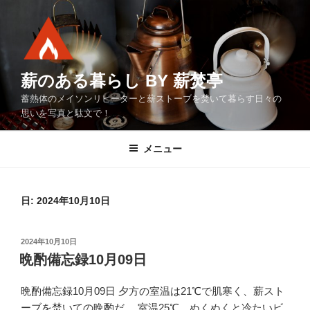
コ
ン
テ
ン
ツ
薪のある暮らし BY 薪焚亭
へ
蓄熱体のメイソンリヒーターと薪ストーブを焚いて暮らす日々の
ス
思いを写真と駄文で！
キ
ッ
メニュー
プ
日:
2024年10月10日
投
2024年10月10日
稿
晩酌備忘録10月09日
日:
晩酌備忘録10月09日 夕方の室温は21℃で肌寒く、薪スト
ーブを焚いての晩酌だ。 室温25℃、ぬくぬくと冷たいビ