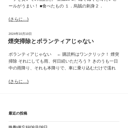
ールがうまい！ ■食べたもの １．烏賊の刺身２．
(さらに…)
投
2024年10月10日
稿
煙突掃除とボランティアじゃない
日:
ボランティアじゃない ← 購読料はワンクリック！ 煙突
掃除 それにしても雨、何日続いただろう？ きのうも一日
中の雨降り、それも本降りで、車に乗り込むだけで濡れ
(さらに…)
最近の投稿
晩酌備忘録08月08日