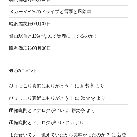
メガーヌR.S.のドライブと雷雨と風除室
晩酌備忘録08月07日
郡山駅前と1%だなんて馬鹿にしてるのか！
晩酌備忘録08月06日
最近のコメント
ひょっこり真鯒にありがとう！
に
薪焚亭
より
ひょっこり真鯒にありがとう！
に
Johnny
より
函館晩酌とアナログがいい
に
薪焚亭
より
函館晩酌とアナログがいい
に
a
より
また食いてぇ～飢えていたから美味かったのか？
に
薪焚