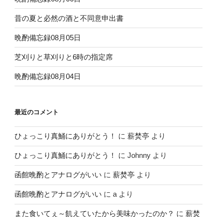
昔の夏と必然の酒と不同意申出書
晩酌備忘録08月05日
芝刈りと草刈りと6時の指定席
晩酌備忘録08月04日
最近のコメント
ひょっこり真鯒にありがとう！
に
薪焚亭
より
ひょっこり真鯒にありがとう！
に
Johnny
より
函館晩酌とアナログがいい
に
薪焚亭
より
函館晩酌とアナログがいい
に
a
より
また食いてぇ～飢えていたから美味かったのか？
に
薪焚