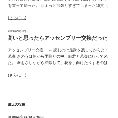
を買って帰った。 ちょっと欲張りすぎてしまった18貫（
(さらに…)
投
2024年9月22日
稿
高いと思ったらアッセンブリー交換だった
日:
アッセンブリー交換 ← 読むのは足跡を残してからよ！
墓参 きのうは朝から雨降りの中、細君と墓参に行って来
た。 傘をさしながら掃除して、花を手向けたりするのは
(さらに…)
最近の投稿
晩酌備忘録08月06日