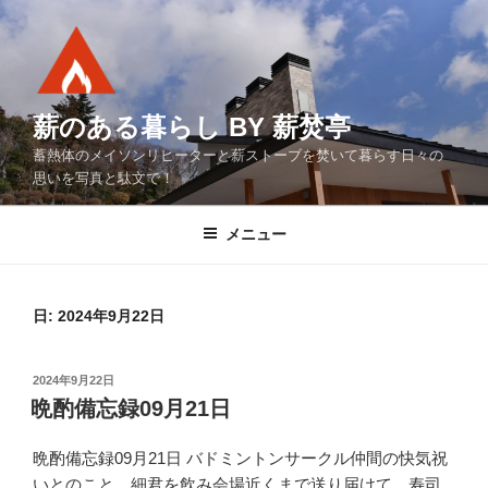
コ
ン
テ
ン
ツ
薪のある暮らし BY 薪焚亭
へ
蓄熱体のメイソンリヒーターと薪ストーブを焚いて暮らす日々の
ス
思いを写真と駄文で！
キ
ッ
メニュー
プ
日:
2024年9月22日
投
2024年9月22日
稿
晩酌備忘録09月21日
日:
晩酌備忘録09月21日 バドミントンサークル仲間の快気祝
いとのこと、細君を飲み会場近くまで送り届けて、寿司