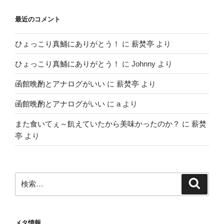
最近のコメント
ひょっこり真鯒にありがとう！
に
薪焚亭
より
ひょっこり真鯒にありがとう！
に
Johnny
より
函館晩酌とアナログがいい
に
薪焚亭
より
函館晩酌とアナログがいい
に
a
より
また食いてぇ～飢えていたから美味かったのか？
に
薪焚
亭
より
検
検
索
索:
メタ情報