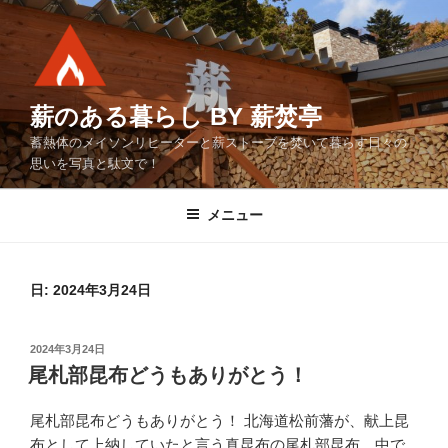
コ
ン
テ
ン
ツ
薪のある暮らし BY 薪焚亭
へ
蓄熱体のメイソンリヒーターと薪ストーブを焚いて暮らす日々の
ス
思いを写真と駄文で！
キ
ッ
メニュー
プ
日:
2024年3月24日
投
2024年3月24日
稿
尾札部昆布どうもありがとう！
日:
尾札部昆布どうもありがとう！ 北海道松前藩が、献上昆
布として上納していたと言う真昆布の尾札部昆布、中で