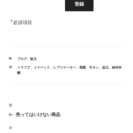
*
必須項目
カ
ブログ
、
駄文
テ
タ
トラフグ
、
メドベッド
、
レプリケーター
、
寫樂
、
牛タン
、
益元
、
純米吟
ゴ
グ
醸
リ
ー
投
前
前
稿
の
売ってはいけない商品
ナ
投
ビ
稿
次
次