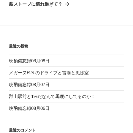
ゲ
の
薪ストーブに慣れ過ぎて？
投
ー
稿
シ
ョ
ン
最近の投稿
晩酌備忘録08月08日
メガーヌR.S.のドライブと雷雨と風除室
晩酌備忘録08月07日
郡山駅前と1%だなんて馬鹿にしてるのか！
晩酌備忘録08月06日
最近のコメント