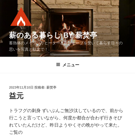
コ
ン
テ
ン
ツ
薪のある暮らし BY 薪焚亭
へ
蓄熱体のメイソンリヒーターと薪ストーブを焚いて暮らす日々の
ス
思いを写真と駄文で！
キ
ッ
メニュー
プ
投
2023年11月10日
投稿者:
薪焚亭
稿
益元
日:
トラフグの刺身 ずいぶんご無沙汰しているので、前から
行こうと言っていながら、何度か都合が合わず行きそび
れていたんだけど、昨日ようやくその晩がやって来た。
ご覧の