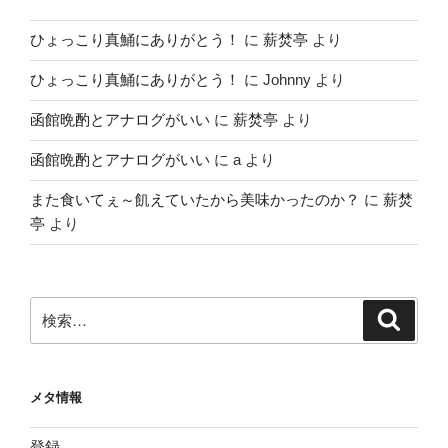
ひょっこり真鯒にありがとう！
に
薪焚亭
より
ひょっこり真鯒にありがとう！
に
Johnny
より
函館晩酌とアナログがいい
に
薪焚亭
より
函館晩酌とアナログがいい
に
a
より
また食いてぇ～飢えていたから美味かったのか？
に
薪焚
亭
より
検
検
索
索:
メタ情報
登録