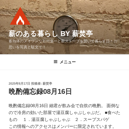
コ
ン
テ
ン
ツ
薪のある暮らし BY 薪焚亭
へ
蓄熱体のメイソンリヒーターと薪ストーブを焚いて暮らす日々の
ス
思いを写真と駄文で！
キ
ッ
メニュー
プ
投
2025年8月17日
投稿者:
薪焚亭
稿
晩酌備忘録08月16日
日:
晩酌備忘録08月16日 細君が飲み会で自炊の晩酌。 面倒な
ので冷房の効いた部屋で湯豆腐しゃぶしゃぶだ。 ■食べた
もの １．湯豆腐しゃぶしゃぶ ２．スープスパゲ
この情報へのアクセスはメンバーに限定されています。