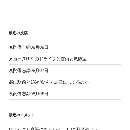
稿
シ
ョ
ン
最近の投稿
晩酌備忘録08月08日
メガーヌR.S.のドライブと雷雨と風除室
晩酌備忘録08月07日
郡山駅前と1%だなんて馬鹿にしてるのか！
晩酌備忘録08月06日
最近のコメント
ひょっこり真鯒にありがとう！
に
薪焚亭
より