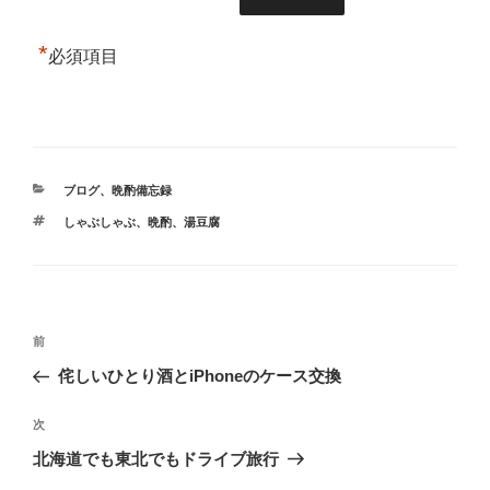
*
必須項目
カ
ブログ
、
晩酌備忘録
テ
タ
しゃぶしゃぶ
、
晩酌
、
湯豆腐
ゴ
グ
リ
ー
投
前
前
稿
の
侘しいひとり酒とiPhoneのケース交換
ナ
投
ビ
稿
次
次
ゲ
の
北海道でも東北でもドライブ旅行
投
ー