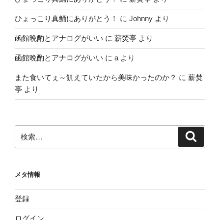
ひょっこり真鯒にありがとう！
に
Johnny
より
函館晩酌とアナログがいい
に
薪焚亭
より
函館晩酌とアナログがいい
に
a
より
また食いてぇ～飢えていたから美味かったのか？
に
薪焚
亭
より
検
検
索
索:
メタ情報
登録
ログイン