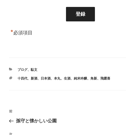
*
必須項目
カ
ブログ
、
駄文
テ
タ
十四代
、
新酒
、
日本酒
、
本丸
、
生酒
、
純米吟醸
、
角新
、
飛露喜
ゴ
グ
リ
ー
投
前
前
稿
の
孫守と懐かしい公園
ナ
投
ビ
稿
次
次