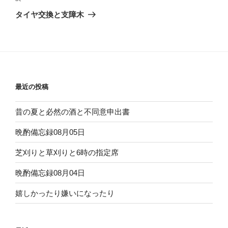
ゲ
の
タイヤ交換と支障木
投
ー
稿
シ
ョ
ン
最近の投稿
昔の夏と必然の酒と不同意申出書
晩酌備忘録08月05日
芝刈りと草刈りと6時の指定席
晩酌備忘録08月04日
嬉しかったり嫌いになったり