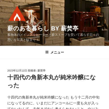
コ
ン
テ
ン
ツ
薪のある暮らし BY 薪焚亭
へ
蓄熱体のメイソンリヒーターと薪ストーブを焚いて暮らす日々の
ス
思いを写真と駄文で！
キ
ッ
メニュー
プ
投
2023年12月12日
投稿者:
薪焚亭
稿
十四代の角新本丸が純米吟醸にな
日:
った
十四代の角新本丸が純米吟醸になった もう十二月の中旬
になってるのに、いまだにアンコールに一度も火が入っ
てないなんて、去年までなら考えられないこと、ウソみ