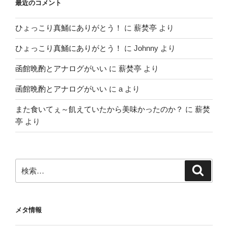
最近のコメント
ひょっこり真鯒にありがとう！
に
薪焚亭
より
ひょっこり真鯒にありがとう！
に
Johnny
より
函館晩酌とアナログがいい
に
薪焚亭
より
函館晩酌とアナログがいい
に
a
より
また食いてぇ～飢えていたから美味かったのか？
に
薪焚
亭
より
検
検
索
索:
メタ情報