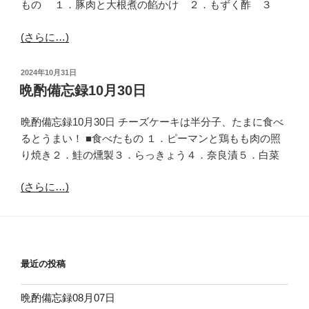
もの １．豚肉と大根煮の餡かけ ２．もずく酢 ３
(さらに…)
投
2024年10月31日
稿
晩酌備忘録10月30日
日:
晩酌備忘録10月30日 チーズケーキは半分子、たまに食べ
るとうまい！ ■食べたもの １．ピーマンと鶏もも肉の照
り焼き２．鮭の燻製３．らっきょう４．奈良漬５．白菜
(さらに…)
最近の投稿
晩酌備忘録08月07日