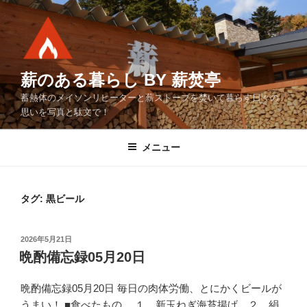
コ
ン
テ
ン
ツ
薪のある暮らし BY 薪焚亭
へ
蓄熱体のメイソンリヒーターと薪ストーブを焚いて暮らす日々の
ス
思いを写真と駄文で！
キ
ッ
メニュー
プ
タグ:
黒ビール
投
2026年5月21日
稿
晩酌備忘録05月20日
日:
晩酌備忘録05月20日 毎日の肉体労働、とにかくビールが
うまい！ ■食べたもの １．新玉ねぎ海苔揚げ ２．絹