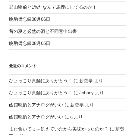
郡山駅前と1%だなんて馬鹿にしてるのか！
晩酌備忘録08月06日
昔の夏と必然の酒と不同意申出書
晩酌備忘録08月05日
最近のコメント
ひょっこり真鯒にありがとう！
に
薪焚亭
より
ひょっこり真鯒にありがとう！
に
Johnny
より
函館晩酌とアナログがいい
に
薪焚亭
より
函館晩酌とアナログがいい
に
a
より
また食いてぇ～飢えていたから美味かったのか？
に
薪焚