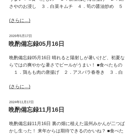
さやのお浸し ３．白菜キムチ ４．筍の醤油炒め ５
(さらに…)
投
2026年5月17日
稿
晩酌備忘録05月16日
日:
晩酌備忘録05月16日 晴れると陽射しが暑いけど、初夏な
らではの爽やかな暑さでビールがうまい！ ■食べたもの
１．鶏もも肉の唐揚げ ２．アスパラ春巻き ３．白
(さらに…)
投
2024年11月17日
稿
晩酌備忘録11月16日
日:
晩酌備忘録11月16日 裏の畑に植えた温州みかんが二つば
かし生った！ 来年からは期待できるのかいね？ ■食べた