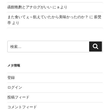
函館晩酌とアナログがいい
に
a
より
また食いてぇ～飢えていたから美味かったのか？
に
薪焚
亭
より
検
検
索
索:
メタ情報
登録
ログイン
投稿フィード
コメントフィード