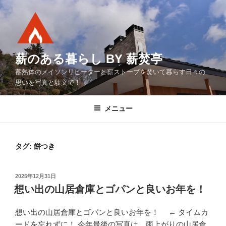
コ
ン
テ
ン
ツ
薪のある暮らし BY 薪焚亭
へ
蓄熱体のメイソンリヒーターと薪ストーブを焚いて暮らす日々の
ス
思いを写真と駄文で！
キ
ッ
メニュー
プ
タグ:
餅つき
投
2025年12月31日
稿
想い出の山居倉庫とゴパンと良いお年を！
日:
想い出の山居倉庫とゴパンと良いお年を！ ← タイムカ
ードを忘れずに！ 今年最後の写真は、雨上がりの山居倉