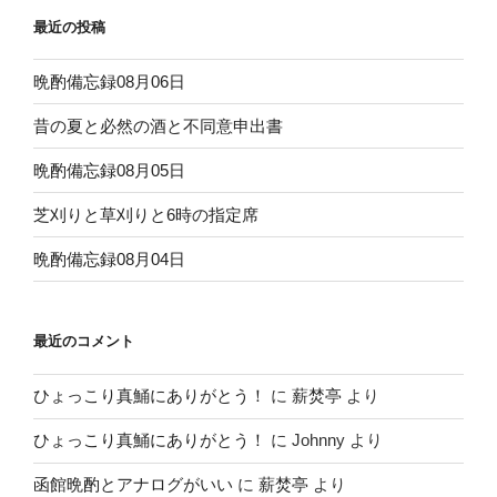
最近の投稿
晩酌備忘録08月06日
昔の夏と必然の酒と不同意申出書
晩酌備忘録08月05日
芝刈りと草刈りと6時の指定席
晩酌備忘録08月04日
最近のコメント
ひょっこり真鯒にありがとう！
に
薪焚亭
より
ひょっこり真鯒にありがとう！
に
Johnny
より
函館晩酌とアナログがいい
に
薪焚亭
より