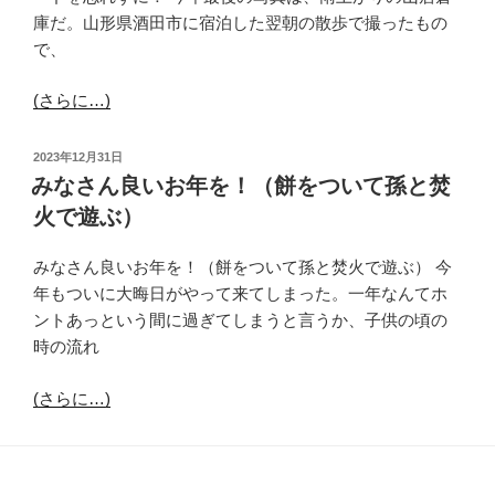
庫だ。山形県酒田市に宿泊した翌朝の散歩で撮ったもの
で、
(さらに…)
投
2023年12月31日
稿
みなさん良いお年を！（餅をついて孫と焚
日:
火で遊ぶ）
みなさん良いお年を！（餅をついて孫と焚火で遊ぶ） 今
年もついに大晦日がやって来てしまった。一年なんてホ
ントあっという間に過ぎてしまうと言うか、子供の頃の
時の流れ
(さらに…)