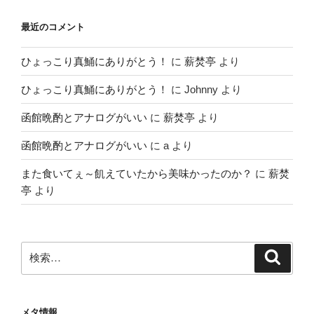
最近のコメント
ひょっこり真鯒にありがとう！
に
薪焚亭
より
ひょっこり真鯒にありがとう！
に
Johnny
より
函館晩酌とアナログがいい
に
薪焚亭
より
函館晩酌とアナログがいい
に
a
より
また食いてぇ～飢えていたから美味かったのか？
に
薪焚
亭
より
検
検
索
索:
メタ情報