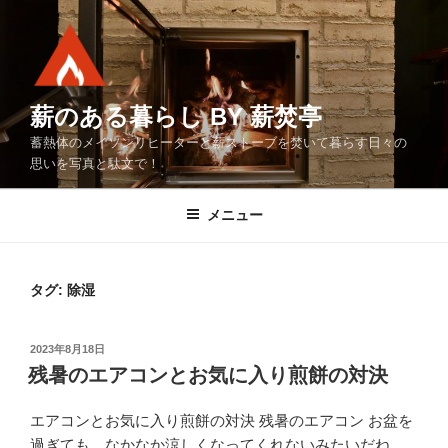
コ
ン
テ
ン
ツ
薪のある暮らし BY 薪焚亭
へ
蓄熱体のメイソンリヒーターと薪ストーブを焚いて暮らす日々の
ス
思いを写真と駄文で！
キ
ッ
メニュー
プ
タグ:
除湿
投
2023年8月18日
稿
残暑のエアコンとお気に入り煎餅の対決
日:
エアコンとお気に入り煎餅の対決 残暑のエアコン お盆を
過ぎても、なかなか涼しくなってくれないみたいだね。