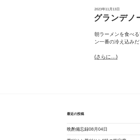
投
2023年11月13日
稿
グランデノ
日:
朝ラーメンを食べる
ン一番の冷え込みだ
(さらに…)
最近の投稿
晩酌備忘録08月04日