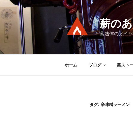
コ
ン
テ
薪のあ
ン
ツ
蓄熱体のメイソ
へ
ス
キ
ッ
ホーム
ブログ
薪スト
プ
タグ:
辛味噌ラーメン