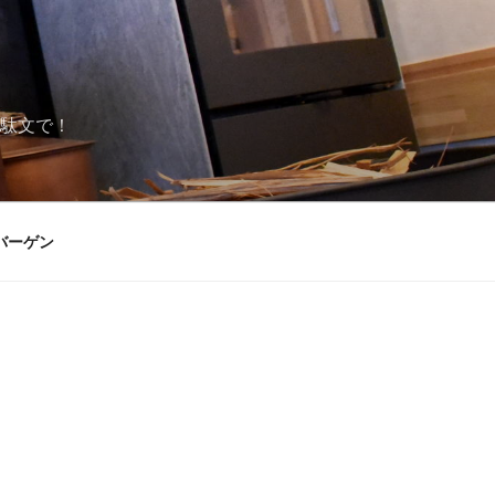
駄文で！
バーゲン