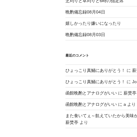
芝刈りと草刈りと6時の指定席
晩酌備忘録08月04日
嬉しかったり嫌いになったり
晩酌備忘録08月03日
最近のコメント
ひょっこり真鯒にありがとう！
に
薪
ひょっこり真鯒にありがとう！
に
Jo
函館晩酌とアナログがいい
に
薪焚亭
函館晩酌とアナログがいい
に
a
より
また食いてぇ～飢えていたから美味
薪焚亭
より