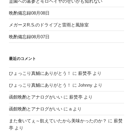
ン
霊園への墓参とモロヘイヤのせいかも知れない
晩酌備忘録08月08日
メガーヌR.S.のドライブと雷雨と風除室
晩酌備忘録08月07日
最近のコメント
ひょっこり真鯒にありがとう！
に
薪焚亭
より
ひょっこり真鯒にありがとう！
に
Johnny
より
函館晩酌とアナログがいい
に
薪焚亭
より
函館晩酌とアナログがいい
に
a
より
また食いてぇ～飢えていたから美味かったのか？
に
薪焚
亭
より