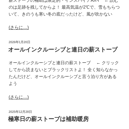
薪ストーブの補助は限定的・インスパイアAX-i ← 読む
のは足跡を残してからよ！ 最高気温が2℃で、雪もちらつ
いて、きのうも寒い冬の底だったけど、風が吹かない
(さらに…)
投
2026年1月20日
稿
オールインクルーシブと連日の薪ストーブ
日:
オールインクルーシブと連日の薪ストーブ ← クリック
してから読まないとブラックリストよ！ 全く知らなかっ
たんだけど、オールインクルーシブと言う泊り方がある
よう
(さらに…)
投
2025年12月28日
稿
極寒日の薪ストーブは補助暖房
日: