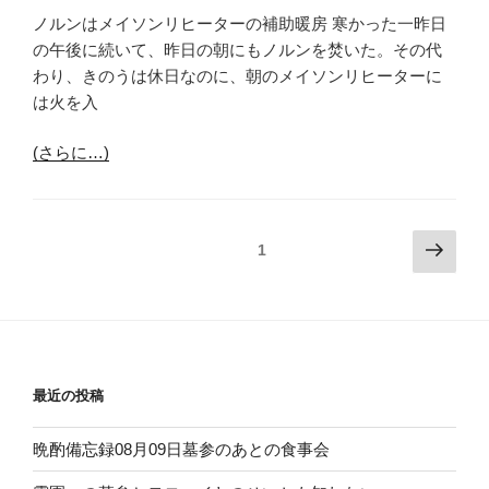
ノルンはメイソンリヒーターの補助暖房 寒かった一昨日
の午後に続いて、昨日の朝にもノルンを焚いた。その代
わり、きのうは休日なのに、朝のメイソンリヒーターに
は火を入
(さらに…)
投
次
固定ページ
1
の
稿
ペ
ナ
ー
ビ
ジ
ゲ
ー
最近の投稿
シ
晩酌備忘録08月09日墓参のあとの食事会
ョ