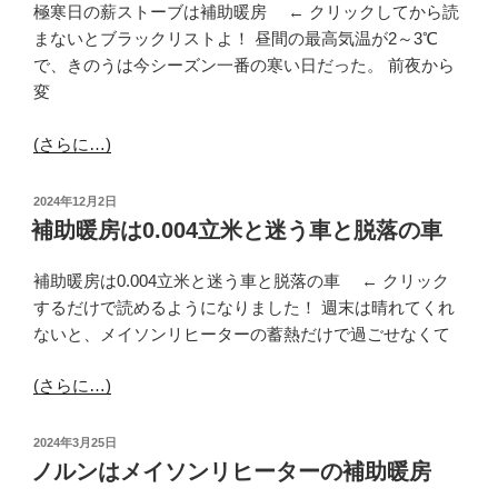
極寒日の薪ストーブは補助暖房 ← クリックしてから読
まないとブラックリストよ！ 昼間の最高気温が2～3℃
で、きのうは今シーズン一番の寒い日だった。 前夜から
変
(さらに…)
投
2024年12月2日
稿
補助暖房は0.004立米と迷う車と脱落の車
日:
補助暖房は0.004立米と迷う車と脱落の車 ← クリック
するだけで読めるようになりました！ 週末は晴れてくれ
ないと、メイソンリヒーターの蓄熱だけで過ごせなくて
(さらに…)
投
2024年3月25日
稿
ノルンはメイソンリヒーターの補助暖房
日: