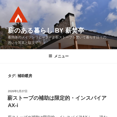
コ
ン
テ
ン
ツ
薪のある暮らし BY 薪焚亭
へ
蓄熱体のメイソンリヒーターと薪ストーブを焚いて暮らす日々の
ス
思いを写真と駄文で！
キ
ッ
メニュー
プ
タグ:
補助暖房
投
2026年1月27日
稿
薪ストーブの補助は限定的・インスパイア
日:
AX-i