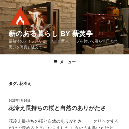
コ
ン
テ
ン
ツ
薪のある暮らし BY 薪焚亭
へ
蓄熱体のメイソンリヒーターと薪ストーブを焚いて暮らす日々の
ス
思いを写真と駄文で！
キ
ッ
メニュー
プ
タグ:
花冷え
投
2025年4月16日
稿
花冷え長持ちの桜と自然のありがたさ
日:
花冷え長持ちの桜と自然のありがたさ ← クリックする
だけで読めるようになりました！ きのうも書いたけど、