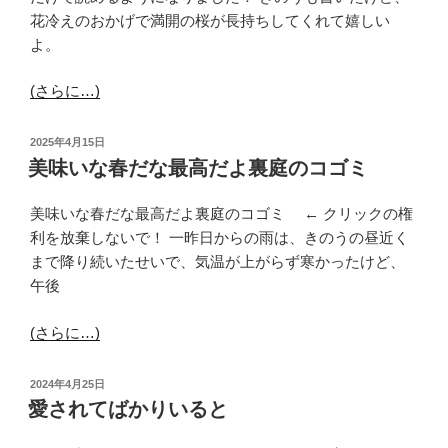
花冷えのおかげで満開の桜が長持ちしてくれて嬉しい
よ。
(さらに…)
投
2025年4月15日
稿
美味いな春だな最高だよ裏庭のコゴミ
日:
美味いな春だな最高だよ裏庭のコゴミ ← クリックの権
利を放棄しないで！ 一昨日からの雨は、きのうの昼近く
まで降り続いたせいで、気温が上がらず寒かったけど、
午後
(さらに…)
投
2024年4月25日
稿
愛されてばかりいると
日: