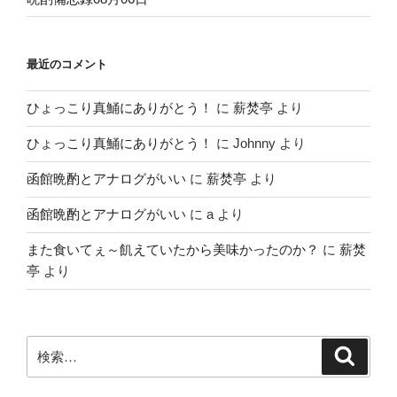
最近のコメント
ひょっこり真鯒にありがとう！
に
薪焚亭
より
ひょっこり真鯒にありがとう！
に
Johnny
より
函館晩酌とアナログがいい
に
薪焚亭
より
函館晩酌とアナログがいい
に
a
より
また食いてぇ～飢えていたから美味かったのか？
に
薪焚
亭
より
検
検
索
索: