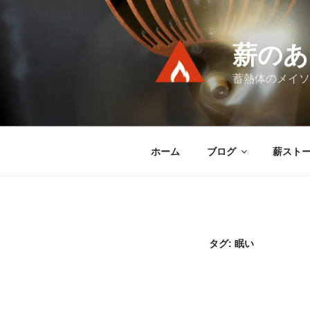
コ
ン
テ
薪のあ
ン
ツ
蓄熱体のメイソ
へ
ス
キ
ッ
ホーム
ブログ
薪スト
プ
タグ:
眠い