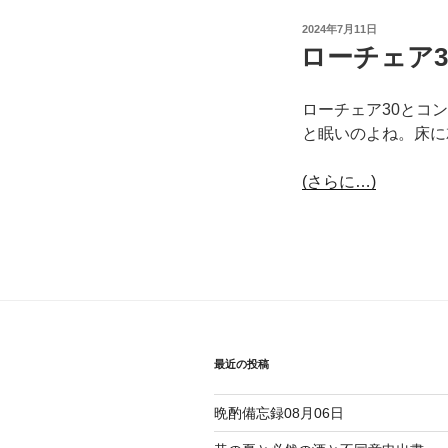
投
2024年7月11日
稿
ローチェア
日:
ローチェア30とコ
と眠いのよね。床に
(さらに…)
最近の投稿
晩酌備忘録08月06日