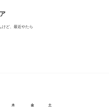
ア
んけど、最近やたら
月
木
金
土