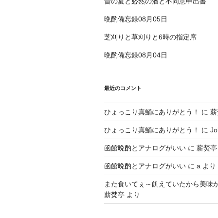
昔の夏と必然の酒と不同意申出書
晩酌備忘録08月05日
芝刈りと草刈りと6時の指定席
晩酌備忘録08月04日
最近のコメント
ひょっこり真鯒にありがとう！
に
薪
ひょっこり真鯒にありがとう！
に
Jo
函館晩酌とアナログがいい
に
薪焚亭
函館晩酌とアナログがいい
に
a
より
また食いてぇ～飢えていたから美味
薪焚亭
より