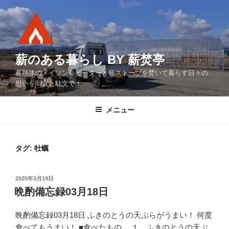
コ
ン
テ
ン
ツ
薪のある暮らし BY 薪焚亭
へ
蓄熱体のメイソンリヒーターと薪ストーブを焚いて暮らす日々の
ス
思いを写真と駄文で！
キ
ッ
メニュー
プ
タグ:
牡蠣
投
2025年3月19日
稿
晩酌備忘録03月18日
日:
晩酌備忘録03月18日 ふきのとうの天ぷらがうまい！ 何度
食べてもうまい！ ■食べたもの １．ふきのとうの天ぷ