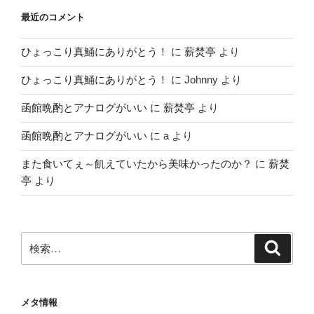
最近のコメント
ひょっこり真鯒にありがとう！
に
薪焚亭
より
ひょっこり真鯒にありがとう！
に
Johnny
より
函館晩酌とアナログがいい
に
薪焚亭
より
函館晩酌とアナログがいい
に
a
より
また食いてぇ～飢えていたから美味かったのか？
に
薪焚
亭
より
検
検
索
索:
メタ情報