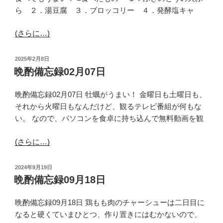
ら ２．湯豆腐 ３．ブロッコリー ４．発酵塩キャ
(さらに…)
投
2025年2月8日
稿
晩酌備忘録02月07日
日:
晩酌備忘録02月07日 牡蠣がうまい！ 金曜日も土曜日も、
それから火曜日もなんだけど、観るテレビ番組が何もな
い。 なので、パソコンを食卓に持ち込んで無料動画を観
(さらに…)
投
2024年9月19日
稿
晩酌備忘録09月18日
日:
晩酌備忘録09月18日 鶏もも肉のチャーシューは二日目に
なると硬くていまひとつ、作り置きにはむかないので、