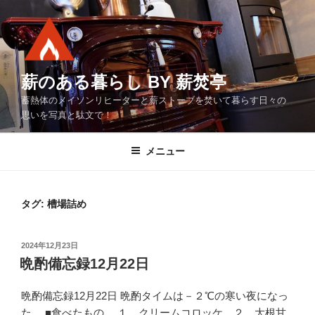
コ
ン
テ
ン
ツ
薪のある暮らし BY 薪焚亭
へ
蓄熱体のメイソンリヒーターと薪ストーブを焚いて暮らす日々の
ス
思いを写真と駄文で！
キ
ッ
メニュー
プ
タグ:
槽場詰め
投
2024年12月23日
稿
晩酌備忘録12月22日
日:
晩酌備忘録12月22日 晩酌タイムは－２℃の寒い夜になっ
た。 ■食べたもの １．クリームコロッケ ２．大根甘