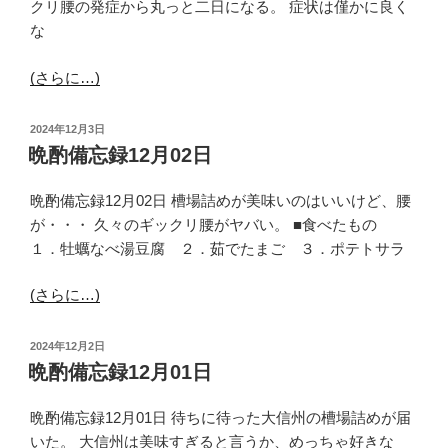
クリ腰の発症から丸っと二日になる。 症状は僅かに良く
な
(さらに…)
投
2024年12月3日
稿
晩酌備忘録12月02日
日:
晩酌備忘録12月02日 槽場詰めが美味いのはいいけど、腰
が・・・ 久々のギックリ腰がヤバい。 ■食べたもの
１．牡蠣なべ湯豆腐 ２．茹でたまご ３．ポテトサラ
(さらに…)
投
2024年12月2日
稿
晩酌備忘録12月01日
日:
晩酌備忘録12月01日 待ちに待った大信州の槽場詰めが届
いた。 大信州は美味すぎると言うか、めっちゃ好きな