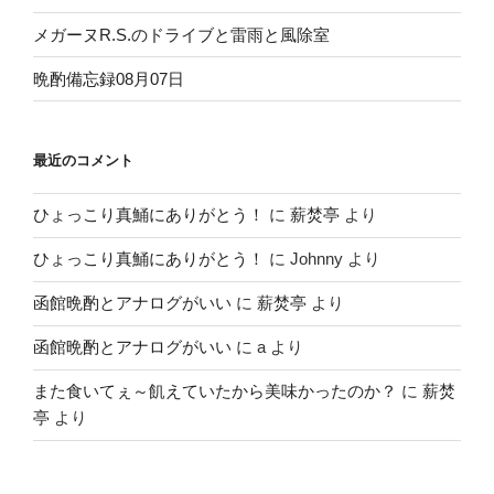
メガーヌR.S.のドライブと雷雨と風除室
晩酌備忘録08月07日
最近のコメント
ひょっこり真鯒にありがとう！
に
薪焚亭
より
ひょっこり真鯒にありがとう！
に
Johnny
より
函館晩酌とアナログがいい
に
薪焚亭
より
函館晩酌とアナログがいい
に
a
より
また食いてぇ～飢えていたから美味かったのか？
に
薪焚
亭
より