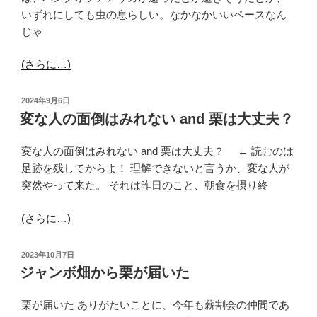
いずれにしても虫の息らしい。なかなかいいペースなん
じゃ
(さらに…)
投
2024年9月6日
稿
変な人の面倒はみれない and 栗は大丈夫？
日:
変な人の面倒はみれない and 栗は大丈夫？ ← 読むのは
足跡を残してからよ！ 理解できないと言うか、変な人が
突然やって来た。 それは昨日のこと、朝食を摂り終
(さらに…)
投
2023年10月7日
稿
ジャンボ畑から栗が届いた
日:
栗が届いた ありがたいことに、今年も薪割会の仲間であ