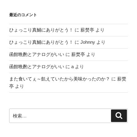
最近のコメント
ひょっこり真鯒にありがとう！
に
薪焚亭
より
ひょっこり真鯒にありがとう！
に
Johnny
より
函館晩酌とアナログがいい
に
薪焚亭
より
函館晩酌とアナログがいい
に
a
より
また食いてぇ～飢えていたから美味かったのか？
に
薪焚
亭
より
検
検
索
索: