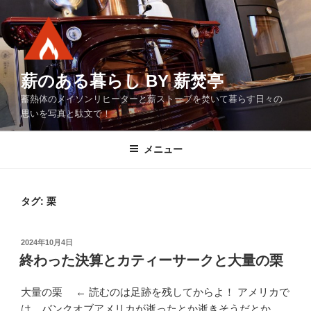
コ
ン
テ
ン
ツ
薪のある暮らし BY 薪焚亭
へ
蓄熱体のメイソンリヒーターと薪ストーブを焚いて暮らす日々の
ス
思いを写真と駄文で！
キ
ッ
メニュー
プ
タグ:
栗
投
2024年10月4日
稿
終わった決算とカティーサークと大量の栗
日:
大量の栗 ← 読むのは足跡を残してからよ！ アメリカで
は、バンクオブアメリカが逝ったとか逝きそうだとか、