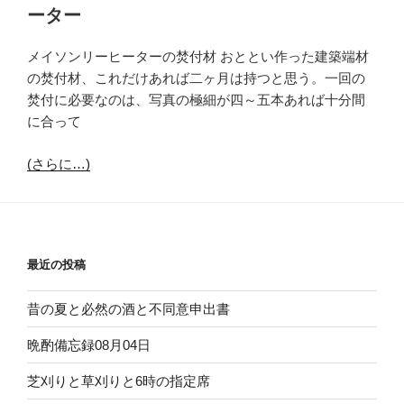
ーター
メイソンリーヒーターの焚付材 おととい作った建築端材
の焚付材、これだけあれば二ヶ月は持つと思う。一回の
焚付に必要なのは、写真の極細が四～五本あれば十分間
に合って
(さらに…)
最近の投稿
昔の夏と必然の酒と不同意申出書
晩酌備忘録08月04日
芝刈りと草刈りと6時の指定席