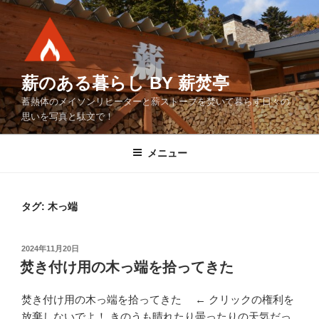
コ
ン
テ
ン
ツ
薪のある暮らし BY 薪焚亭
へ
蓄熱体のメイソンリヒーターと薪ストーブを焚いて暮らす日々の
ス
思いを写真と駄文で！
キ
ッ
メニュー
プ
タグ:
木っ端
投
2024年11月20日
稿
焚き付け用の木っ端を拾ってきた
日:
焚き付け用の木っ端を拾ってきた ← クリックの権利を
放棄しないでよ！ きのうも晴れたり曇ったりの天気だっ