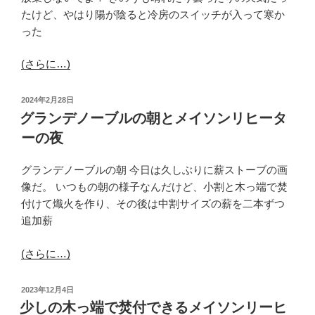
たけど、やはり陽が陰ると冷房のスイッチが入って寒か
った
(さらに…)
投
2024年2月28日
稿
グランデノーブルの朝とメイソンリヒータ
日:
ーの夜
グランデノーブルの朝 今日は久しぶりに薪ストーブの画
像だ。 いつもの朝の様子なんだけど、小割と木っ端で焚
付けて熾火を作り、その後は中割サイズの薪を二本ずつ
追加薪
(さらに…)
投
2023年12月4日
稿
少しの木っ端で焚付できるメイソンリーヒ
日: