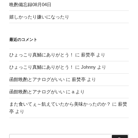
晩酌備忘録08月04日
嬉しかったり嫌いになったり
最近のコメント
ひょっこり真鯒にありがとう！
に
薪焚亭
より
ひょっこり真鯒にありがとう！
に
Johnny
より
函館晩酌とアナログがいい
に
薪焚亭
より
函館晩酌とアナログがいい
に
a
より
また食いてぇ～飢えていたから美味かったのか？
に
薪焚
亭
より
検