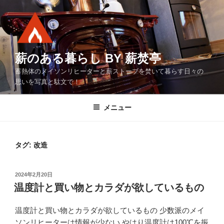
コ
ン
テ
ン
ツ
薪のある暮らし BY 薪焚亭
へ
蓄熱体のメイソンリヒーターと薪ストーブを焚いて暮らす日々の
ス
思いを写真と駄文で！
キ
ッ
メニュー
プ
タグ:
改造
投
2024年2月20日
稿
温度計と買い物とカラダが欲しているもの
日:
温度計と買い物とカラダが欲しているもの 少数派のメイ
ソンリヒーターは情報が少ない やはり温度計は100℃を振