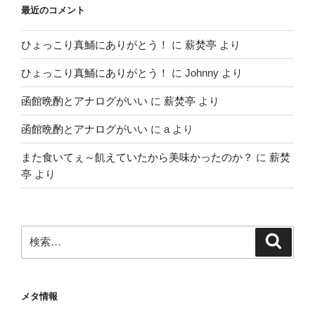
最近のコメント
ひょっこり真鯒にありがとう！
に
薪焚亭
より
ひょっこり真鯒にありがとう！
に
Johnny
より
函館晩酌とアナログがいい
に
薪焚亭
より
函館晩酌とアナログがいい
に
a
より
また食いてぇ～飢えていたから美味かったのか？
に
薪焚
亭
より
検
検
索
索:
メタ情報