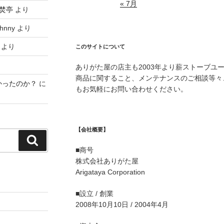
« 7月
焚亭
より
hnny
より
より
このサイトについて
ありがた屋の店主も2003年より薪ストーブユ
商品に関すること、メンテナンスのご相談等々
かったのか？
に
もお気軽にお問い合わせください。
【会社概要】
検
■商号
索
株式会社ありがた屋
Arigataya Corporation
■設立 / 創業
2008年10月10日 / 2004年4月