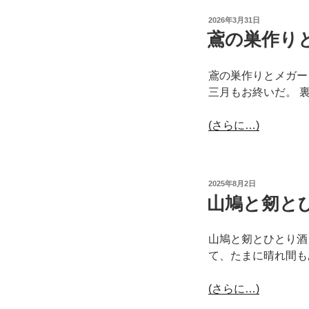
投
2026年3月31日
稿
鳶の巣作りと
日:
鳶の巣作りとメガー
三月もお終いだ。 
(さらに…)
投
2025年8月2日
稿
山鳩と剱と
日:
山鳩と剱とひとり酒
て、たまに晴れ間も
(さらに…)