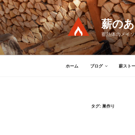
コ
ン
テ
薪のあ
ン
ツ
蓄熱体のメイソ
へ
ス
キ
ッ
ホーム
ブログ
薪スト
プ
タグ:
巣作り