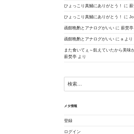
ひょっこり真鯒にありがとう！
に
薪
ひょっこり真鯒にありがとう！
に
Jo
函館晩酌とアナログがいい
に
薪焚亭
函館晩酌とアナログがいい
に
a
より
また食いてぇ～飢えていたから美味
薪焚亭
より
検
索:
メタ情報
登録
ログイン