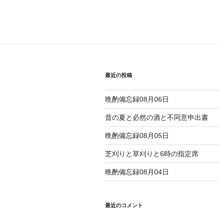
最近の投稿
晩酌備忘録08月06日
昔の夏と必然の酒と不同意申出書
晩酌備忘録08月05日
芝刈りと草刈りと6時の指定席
晩酌備忘録08月04日
最近のコメント