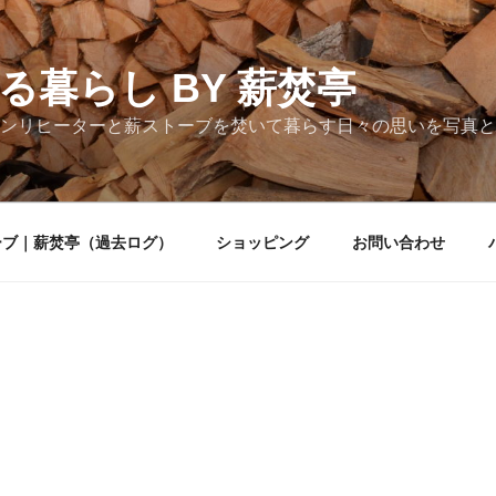
る暮らし BY 薪焚亭
ンリヒーターと薪ストーブを焚いて暮らす日々の思いを写真と
ーブ｜薪焚亭（過去ログ）
ショッピング
お問い合わせ