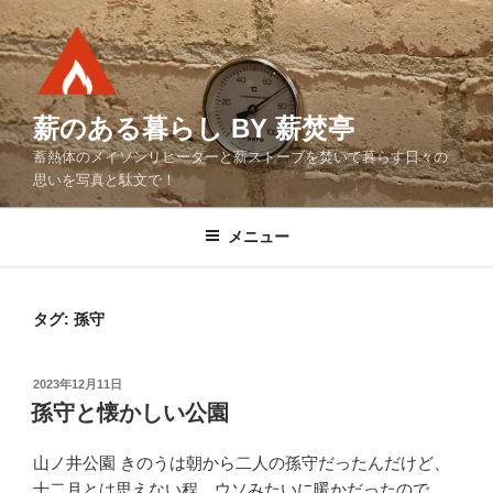
コ
ン
テ
ン
ツ
薪のある暮らし BY 薪焚亭
へ
蓄熱体のメイソンリヒーターと薪ストーブを焚いて暮らす日々の
ス
思いを写真と駄文で！
キ
ッ
メニュー
プ
タグ:
孫守
投
2023年12月11日
稿
孫守と懐かしい公園
日:
山ノ井公園 きのうは朝から二人の孫守だったんだけど、
十二月とは思えない程、ウソみたいに暖かだったので、