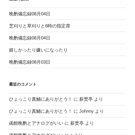
晩酌備忘録08月04日
芝刈りと草刈りと6時の指定席
晩酌備忘録08月04日
嬉しかったり嫌いになったり
晩酌備忘録08月03日
最近のコメント
ひょっこり真鯒にありがとう！
に
薪焚亭
より
ひょっこり真鯒にありがとう！
に
Johnny
より
函館晩酌とアナログがいい
に
薪焚亭
より