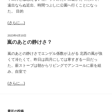
遠出ならぬ近出、時間つぶしに公園へ行くことになっ
た。 目的
(さらに…)
投
2023年4月10日
稿
嵐のあとの静けさ？
日:
嵐のあとの静けさでエンゲル係数が上がる 北西の風が強
くて冷たくて、昨日は四月にしては寒すぎる一日だっ
た。薪ストーブは朝からリビングでアンコールに薪を組
み、自室で
(さらに…)
最近の投稿