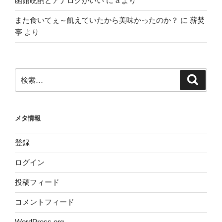
函館晩酌とアナログがいい
に
a
より
また食いてぇ～飢えていたから美味かったのか？
に
薪焚
亭
より
検
検
索
索:
メタ情報
登録
ログイン
投稿フィード
コメントフィード
WordPress.org