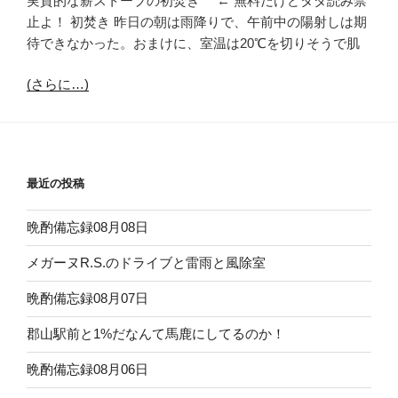
実質的な薪ストーブの初焚き ← 無料だけどタダ読み禁
止よ！ 初焚き 昨日の朝は雨降りで、午前中の陽射しは期
待できなかった。おまけに、室温は20℃を切りそうで肌
(さらに…)
最近の投稿
晩酌備忘録08月08日
メガーヌR.S.のドライブと雷雨と風除室
晩酌備忘録08月07日
郡山駅前と1%だなんて馬鹿にしてるのか！
晩酌備忘録08月06日