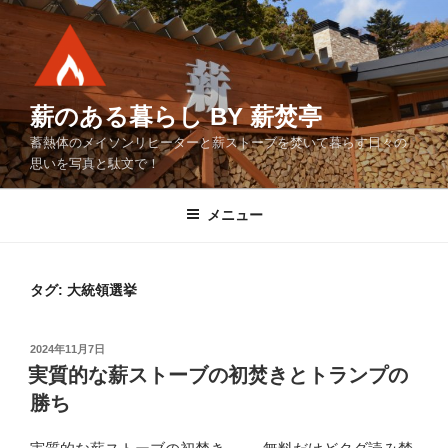
コ
ン
テ
ン
ツ
薪のある暮らし BY 薪焚亭
へ
蓄熱体のメイソンリヒーターと薪ストーブを焚いて暮らす日々の
ス
思いを写真と駄文で！
キ
ッ
メニュー
プ
タグ:
大統領選挙
投
2024年11月7日
稿
実質的な薪ストーブの初焚きとトランプの
日:
勝ち