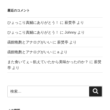
最近のコメント
ひょっこり真鯒にありがとう！
に
薪焚亭
より
ひょっこり真鯒にありがとう！
に
Johnny
より
函館晩酌とアナログがいい
に
薪焚亭
より
函館晩酌とアナログがいい
に
a
より
また食いてぇ～飢えていたから美味かったのか？
に
薪焚
亭
より
検
検
索
索: