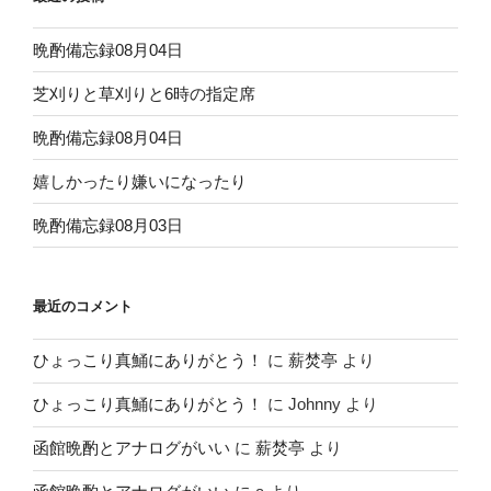
晩酌備忘録08月04日
芝刈りと草刈りと6時の指定席
晩酌備忘録08月04日
嬉しかったり嫌いになったり
晩酌備忘録08月03日
最近のコメント
ひょっこり真鯒にありがとう！
に
薪焚亭
より
ひょっこり真鯒にありがとう！
に
Johnny
より
函館晩酌とアナログがいい
に
薪焚亭
より