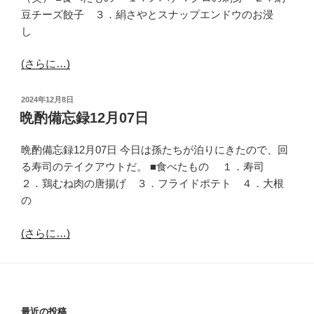
豆チーズ餃子 ３．絹さやとスナップエンドウのお浸
し
(さらに…)
投
2024年12月8日
稿
晩酌備忘録12月07日
日:
晩酌備忘録12月07日 今日は孫たちが泊りにきたので、回
る寿司のテイクアウトだ。 ■食べたもの １．寿司
２．鶏むね肉の唐揚げ ３．フライドポテト ４．大根
の
(さらに…)
最近の投稿