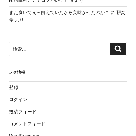
函館晩酌とアナログがいい
に
a
より
また食いてぇ～飢えていたから美味かったのか？
に
薪焚
亭
より
検
検
索
索:
メタ情報
登録
ログイン
投稿フィード
コメントフィード
WordPress.org