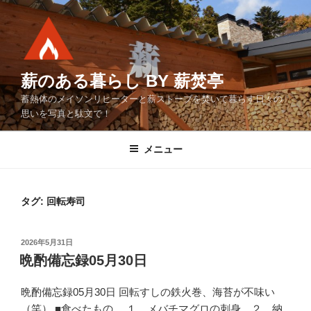
コ
ン
テ
ン
ツ
薪のある暮らし BY 薪焚亭
へ
蓄熱体のメイソンリヒーターと薪ストーブを焚いて暮らす日々の
ス
思いを写真と駄文で！
キ
ッ
メニュー
プ
タグ:
回転寿司
投
2026年5月31日
稿
晩酌備忘録05月30日
日:
晩酌備忘録05月30日 回転すしの鉄火巻、海苔が不味い
（笑） ■食べたもの １．メバチマグロの刺身 ２．納