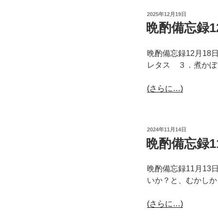
投
2025年12月19日
稿
晩酌備忘録1
日:
晩酌備忘録12月1
レタス ３．煮かぼ
(さらに…)
投
2024年11月14日
稿
晩酌備忘録1
日:
晩酌備忘録11月1
いか？と、むかしか
(さらに…)