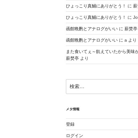
ひょっこり真鯒にありがとう！
に
薪
ひょっこり真鯒にありがとう！
に
Jo
函館晩酌とアナログがいい
に
薪焚亭
函館晩酌とアナログがいい
に
a
より
また食いてぇ～飢えていたから美味
薪焚亭
より
検
索:
メタ情報
登録
ログイン