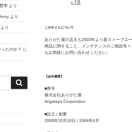
« 7月
焚亭
より
hnny
より
より
このサイトについて
ありがた屋の店主も2003年より薪ストーブユ
商品に関すること、メンテナンスのご相談等々
かったのか？
に
もお気軽にお問い合わせください。
【会社概要】
検
■商号
索
株式会社ありがた屋
Arigataya Corporation
■設立 / 創業
2008年10月10日 / 2004年4月