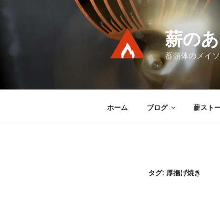
コ
ン
テ
薪のあ
ン
ツ
蓄熱体のメイソ
へ
ス
キ
ッ
ホーム
ブログ
薪スト
プ
タグ:
厚揚げ焼き