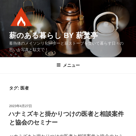
コ
ン
テ
ン
ツ
薪のある暮らし BY 薪焚亭
へ
蓄熱体のメイソンリヒーターと薪ストーブを焚いて暮らす日々の
ス
思いを写真と駄文で！
キ
ッ
メニュー
プ
タグ:
医者
投
2023年4月27日
稿
ハナミズキと掛かりつけの医者と相談案件
日:
と協会のセミナー