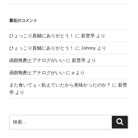
最近のコメント
ひょっこり真鯒にありがとう！
に
薪焚亭
より
ひょっこり真鯒にありがとう！
に
Johnny
より
函館晩酌とアナログがいい
に
薪焚亭
より
函館晩酌とアナログがいい
に
a
より
また食いてぇ～飢えていたから美味かったのか？
に
薪焚
亭
より
検
検
索
索: