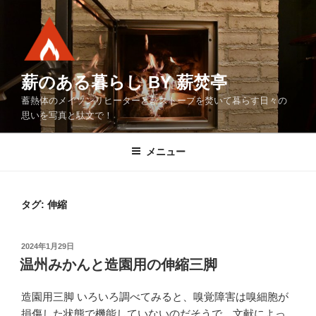
コ
ン
テ
ン
ツ
薪のある暮らし BY 薪焚亭
へ
蓄熱体のメイソンリヒーターと薪ストーブを焚いて暮らす日々の
ス
思いを写真と駄文で！
キ
ッ
メニュー
プ
タグ:
伸縮
投
2024年1月29日
稿
温州みかんと造園用の伸縮三脚
日:
造園用三脚 いろいろ調べてみると、嗅覚障害は嗅細胞が
損傷した状態で機能していないのだそうで、文献によっ