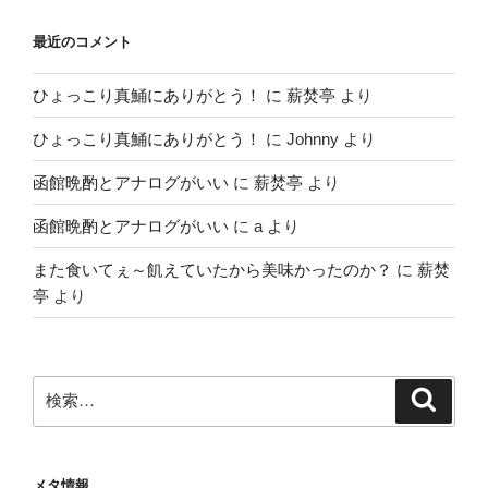
最近のコメント
ひょっこり真鯒にありがとう！
に
薪焚亭
より
ひょっこり真鯒にありがとう！
に
Johnny
より
函館晩酌とアナログがいい
に
薪焚亭
より
函館晩酌とアナログがいい
に
a
より
また食いてぇ～飢えていたから美味かったのか？
に
薪焚
亭
より
検
検
索
索:
メタ情報