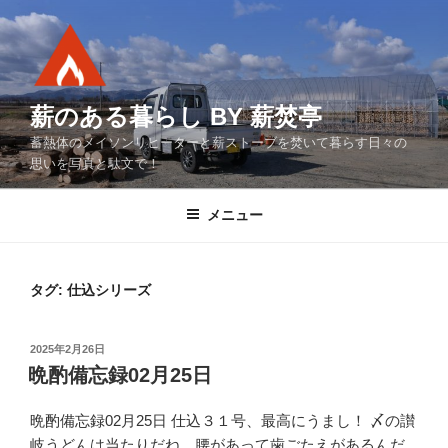
コ
ン
テ
ン
ツ
薪のある暮らし BY 薪焚亭
へ
蓄熱体のメイソンリヒーターと薪ストーブを焚いて暮らす日々の
ス
思いを写真と駄文で！
キ
ッ
メニュー
プ
タグ:
仕込シリーズ
投
2025年2月26日
稿
晩酌備忘録02月25日
日:
晩酌備忘録02月25日 仕込３１号、最高にうまし！ 〆の讃
岐うどんは当たりだね。腰があって歯ごたえがあるんだ