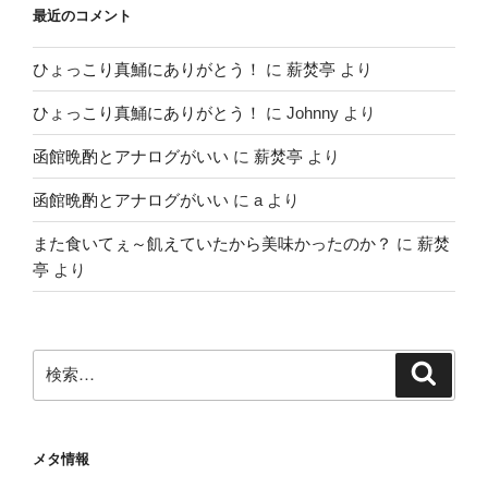
最近のコメント
ひょっこり真鯒にありがとう！
に
薪焚亭
より
ひょっこり真鯒にありがとう！
に
Johnny
より
函館晩酌とアナログがいい
に
薪焚亭
より
函館晩酌とアナログがいい
に
a
より
また食いてぇ～飢えていたから美味かったのか？
に
薪焚
亭
より
検
検
索
索:
メタ情報