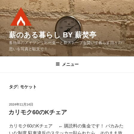
コ
ン
テ
ン
ツ
薪のある暮らし BY 薪焚亭
へ
蓄熱体のメイソンリヒーターと薪ストーブを焚いて暮らす日々の
ス
思いを写真と駄文で！
キ
ッ
メニュー
プ
タグ:
モケット
投
2024年11月14日
稿
カリモク60のKチェア
日:
カリモク60のKチェア ← 購読料の集金です！ バカみた
いな制度 駐車違反のステッカー貼られたら、そのまま放