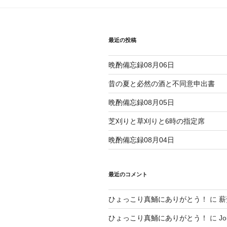
ジ
ビ
ゲ
最近の投稿
ー
シ
晩酌備忘録08月06日
ョ
昔の夏と必然の酒と不同意申出書
ン
晩酌備忘録08月05日
芝刈りと草刈りと6時の指定席
晩酌備忘録08月04日
最近のコメント
ひょっこり真鯒にありがとう！
に
薪
ひょっこり真鯒にありがとう！
に
Jo