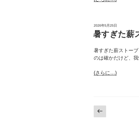
投
2026年5月25日
稿
暑すぎた薪
日:
暑すぎた薪ストーブ
のは確かだけど、我
(さらに…)
投
前
の
稿
ペ
ナ
ー