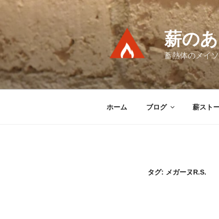
コ
ン
テ
薪のあ
ン
ツ
蓄熱体のメイソ
へ
ス
キ
ッ
ホーム
ブログ
薪スト
プ
タグ:
メガーヌR.S.