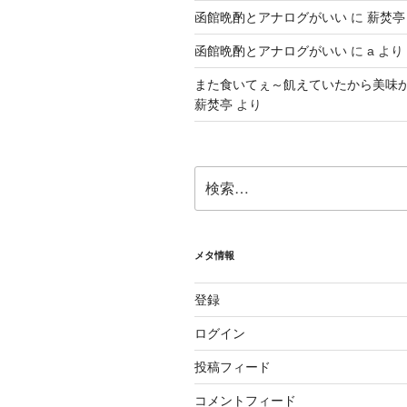
函館晩酌とアナログがいい
に
薪焚亭
函館晩酌とアナログがいい
に
a
より
また食いてぇ～飢えていたから美味
薪焚亭
より
検
索:
メタ情報
登録
ログイン
投稿フィード
コメントフィード