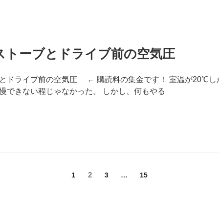
ストーブとドライブ前の空気圧
とドライブ前の空気圧 ← 購読料の集金です！ 室温が20℃
慢できない程じゃなかった。 しかし、何もやる
固
固
2
固
固
1
3
…
15
定
定
定
定
ペ
ペ
ペ
ペ
ー
ー
ー
ー
ジ
ジ
ジ
ジ