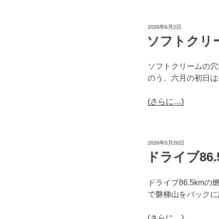
投
2026年6月2日
稿
ソフトクリ
日:
ソフトクリームの穴
のう、六月の初日は
(さらに…)
投
2026年5月26日
稿
ドライブ86.
日:
ドライブ86.5kmの
で磐梯山をバックに
(さらに…)