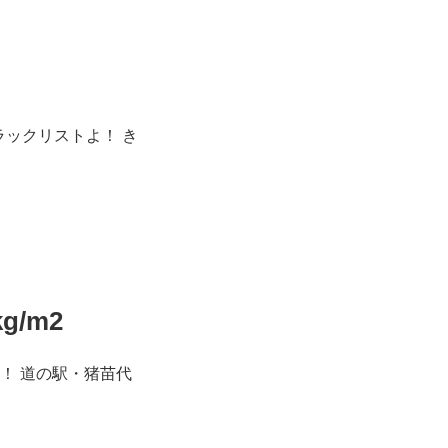
ックリストよ！ き
g/m2
ック！ 道の駅・猪苗代