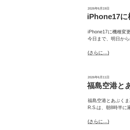
投
2026年6月19日
稿
iPhone
日:
iPhone17に機
今日まで、明日から
(さらに…)
投
2026年6月11日
稿
福島空港と
日:
福島空港とあぶくま
R.S.は、朝8時半
(さらに…)