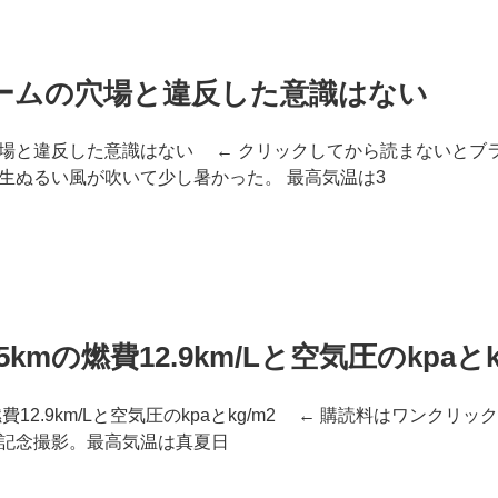
ームの穴場と違反した意識はない
場と違反した意識はない ← クリックしてから読まないとブラ
生ぬるい風が吹いて少し暑かった。 最高気温は3
5kmの燃費12.9km/Lと空気圧のkpaとk
燃費12.9km/Lと空気圧のkpaとkg/m2 ← 購読料はワンクリ
記念撮影。最高気温は真夏日