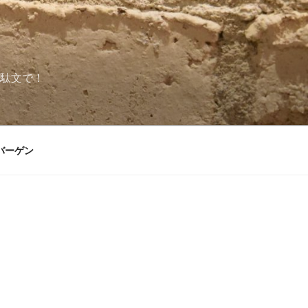
駄文で！
バーゲン