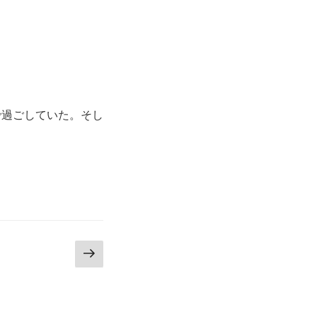
で過ごしていた。そし
次
の
ペ
ー