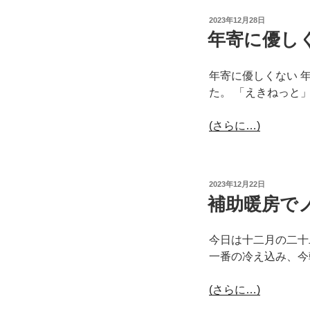
投
2023年12月28日
稿
年寄に優し
日:
年寄に優しくない 
た。 「えきねっと
(さらに…)
投
2023年12月22日
稿
補助暖房で
日:
今日は十二月の二十
一番の冷え込み、今
(さらに…)