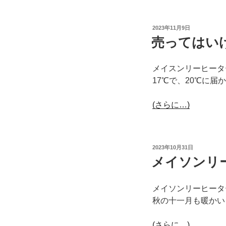
投
2023年11月9日
稿
売ってはい
日:
メイスンリーヒータ
17℃で、20℃に
(さらに…)
投
2023年10月31日
稿
メイソンリ
日:
メイソンリーヒータ
秋の十一月も暖かい
(さらに…)