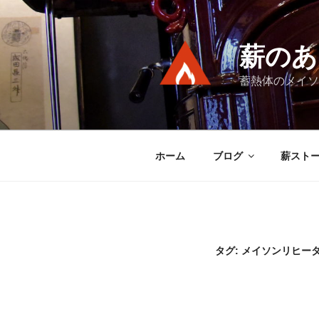
コ
ン
テ
薪のあ
ン
ツ
蓄熱体のメイソ
へ
ス
キ
ッ
ホーム
ブログ
薪スト
プ
タグ:
メイソンリヒー