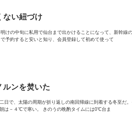
くない紐づけ
年明けの中旬に私用で仙台まで出かけることになって、新幹線
」で予約すると安いと知り、会員登録して初めて使って
ノルンを焚いた
二日で、太陽の周期が折り返しの南回帰線に到着する冬至だ。
朝は－４℃で寒い。 きのうの晩酌タイムには0℃台ま