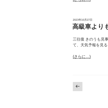
投
2023年10月27日
稿
高級車より
日:
三往復 きのうも見
て、天気予報を見る
(さらに…)
投
前
の
稿
ペ
ナ
ー