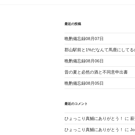
ジ
ビ
ゲ
最近の投稿
ー
シ
晩酌備忘録08月07日
ョ
郡山駅前と1%だなんて馬鹿にしてる
ン
晩酌備忘録08月06日
昔の夏と必然の酒と不同意申出書
晩酌備忘録08月05日
最近のコメント
ひょっこり真鯒にありがとう！
に
薪
ひょっこり真鯒にありがとう！
に
Jo