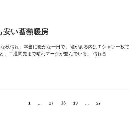
も安い蓄熱暖房
事な秋晴れ、本当に暖かな一日で、陽がある内はＴシャツ一枚
と、二週間先まで晴れマークが並んでいる。 晴れる
固
固
固
18
固
固
1
…
17
19
…
27
定
定
定
定
定
ペ
ペ
ペ
ペ
ペ
ー
ー
ー
ー
ー
ジ
ジ
ジ
ジ
ジ