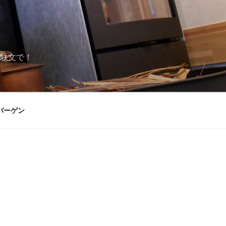
駄文で！
バーゲン