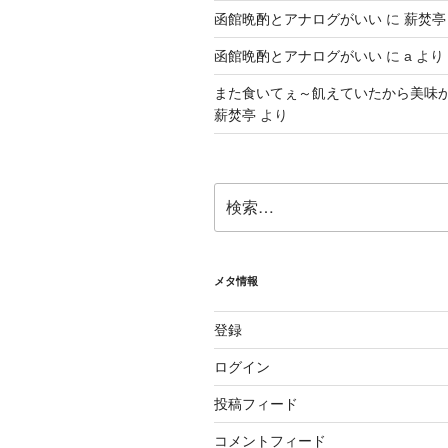
函館晩酌とアナログがいい
に
薪焚亭
函館晩酌とアナログがいい
に
a
より
また食いてぇ～飢えていたから美味
薪焚亭
より
検
索:
メタ情報
登録
ログイン
投稿フィード
コメントフィード